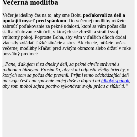
Večerná modlitba
Večer je ideálny čas na to, aby sme Bohu
poďakovali za deň a
upokojili myseľ pred spánkom
. Do večernej modlitby môžete
zahrnúť poďakovanie za pekné udalosti, ktoré sa vám počas dňa
stali a oľutovanie situácii, v ktorých ste zhrešili a stratili svoj
vnútorný pokoj. Poproste Boha, aby vám v ďalších dňoch dodal
viac sily zvládať ťažké situácie a stres. Ak chcete, môžete počas
večernej modlitby kľačať pred svätým obrazom alebo držať v ruke
posvätný predmet:
„Pane, ďakujem ti za dnešný deň, za pekné chvíle strávené s
rodinou a blízkymi. Prosím ťa, aby si mi odpustil všetky hriechy, v
ktorých som sa počas dňa previnil. Prijmi tento odchádzajúci deň
na svoju česť i na spasenie mojej duše a dopraj mi
hlboký spánok
,
aby som mohol zajtra poctivo vykonávať svoju prácu a slúžiť ti.“