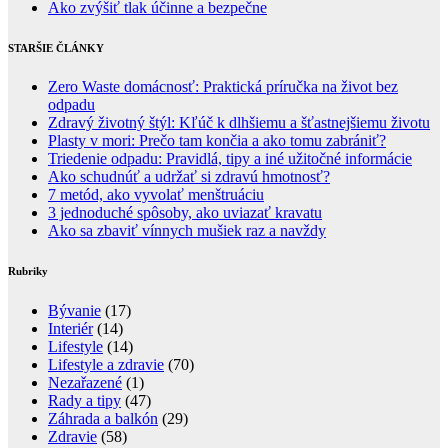
Ako zvýšiť tlak účinne a bezpečne
STARŠIE ČLÁNKY
Zero Waste domácnosť: Praktická príručka na život bez
odpadu
Zdravý životný štýl: Kľúč k dlhšiemu a šťastnejšiemu životu
Plasty v mori: Prečo tam končia a ako tomu zabrániť?
Triedenie odpadu: Pravidlá, tipy a iné užitočné informácie
Ako schudnúť a udržať si zdravú hmotnosť?
7 metód, ako vyvolať menštruáciu
3 jednoduché spôsoby, ako uviazať kravatu
Ako sa zbaviť vínnych mušiek raz a navždy
Rubriky
Bývanie
(17)
Interiér
(14)
Lifestyle
(14)
Lifestyle a zdravie
(70)
Nezařazené
(1)
Rady a tipy
(47)
Záhrada a balkón
(29)
Zdravie
(58)