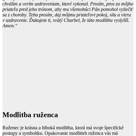
chválim a verím uzdraveniam, ktoré vykonal. Prosím, pros za môjho
priateľa pred jeho trónom, aby mu všemohúci Pán pomohol vyliečiť
sa z choroby. Teba prosím, daj môjmu priateľovi pokoj, silu a vieru
v uzdravenie. Ďakujem ti, svätý Charbel, že túto modlitbu vyslyšíš.
Amen.“
Modlitba ruženca
Ruženec je krásna a hlboká modlitba, ktorá má svoje špecifické
postupy a symboliku. Opakovanie modlitieb ruženca vás má