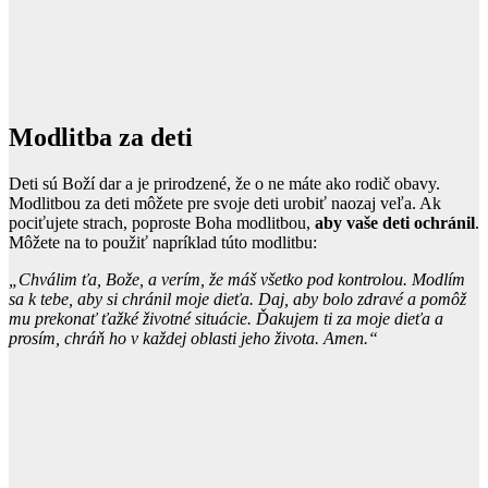
Modlitba za deti
Deti sú Boží dar a je prirodzené, že o ne máte ako rodič obavy.
Modlitbou za deti môžete pre svoje deti urobiť naozaj veľa. Ak
pociťujete strach, poproste Boha modlitbou,
aby vaše deti ochránil
.
Môžete na to použiť napríklad túto modlitbu:
„Chválim ťa, Bože, a verím, že máš všetko pod kontrolou. Modlím
sa k tebe, aby si chránil moje dieťa. Daj, aby bolo zdravé a pomôž
mu prekonať ťažké životné situácie. Ďakujem ti za moje dieťa a
prosím, chráň ho v každej oblasti jeho života. Amen.“