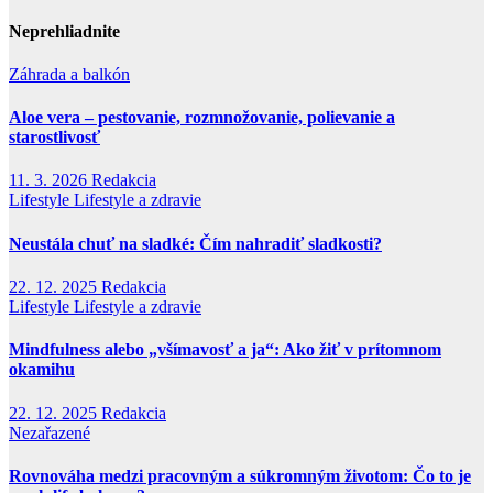
Neprehliadnite
Záhrada a balkón
Aloe vera – pestovanie, rozmnožovanie, polievanie a
starostlivosť
11. 3. 2026
Redakcia
Lifestyle
Lifestyle a zdravie
Neustála chuť na sladké: Čím nahradiť sladkosti?
22. 12. 2025
Redakcia
Lifestyle
Lifestyle a zdravie
Mindfulness alebo „všímavosť a ja“: Ako žiť v prítomnom
okamihu
22. 12. 2025
Redakcia
Nezařazené
Rovnováha medzi pracovným a súkromným životom: Čo to je