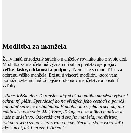
Modlitba za manžela
Ženy majú prirodzený strach o manželov rovnako ako o svoje deti.
Modlitba za manžela má významnú silu a predstavuje
prejav
veľkej lásky, oddanosti a podpory
. Nemusíte sa modliť iba za
ochranu vášho manžela. Existujú viaceré modlitby, ktoré vám
pomôžu zvládnuť náročnejšie obdobia v manželstve a posilniť
vzťahy.
„Pane Ježišu, dnes ťa prosím, aby si okolo môjho manžela vytvoril
ochranný plášť. Sprevádzaj ho na všetkých jeho cestách a pomôž
mu robiť správne rozhodnutia. Pomáhaj mu v jeho práci, daj mu
múdrosť a poznanie. Milý Bože, ďakujem ti za môjho manžela a
naše manželstvo. Odovzdávam ti svojho manžela, manželstvo,
rodinu a seba samú v Ježišovom mene. Nech sa stane tvoja vôľa
ako v nebi, tak i na zemi. Amen.“