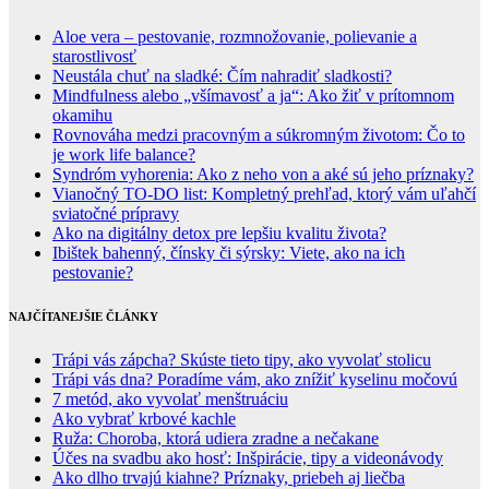
Aloe vera – pestovanie, rozmnožovanie, polievanie a
starostlivosť
Neustála chuť na sladké: Čím nahradiť sladkosti?
Mindfulness alebo „všímavosť a ja“: Ako žiť v prítomnom
okamihu
Rovnováha medzi pracovným a súkromným životom: Čo to
je work life balance?
Syndróm vyhorenia: Ako z neho von a aké sú jeho príznaky?
Vianočný TO-DO list: Kompletný prehľad, ktorý vám uľahčí
sviatočné prípravy
Ako na digitálny detox pre lepšiu kvalitu života?
Ibištek bahenný, čínsky či sýrsky: Viete, ako na ich
pestovanie?
NAJČÍTANEJŠIE ČLÁNKY
Trápi vás zápcha? Skúste tieto tipy, ako vyvolať stolicu
Trápi vás dna? Poradíme vám, ako znížiť kyselinu močovú
7 metód, ako vyvolať menštruáciu
Ako vybrať krbové kachle
Ruža: Choroba, ktorá udiera zradne a nečakane
Účes na svadbu ako hosť: Inšpirácie, tipy a videonávody
Ako dlho trvajú kiahne? Príznaky, priebeh aj liečba