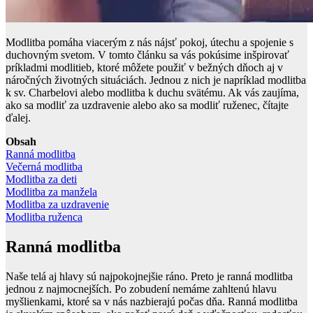
Modlitba pomáha viacerým z nás nájsť pokoj, útechu a spojenie s
duchovným svetom. V tomto článku sa vás pokúsime inšpirovať
príkladmi modlitieb, ktoré môžete použiť v bežných dňoch aj v
náročných životných situáciách. Jednou z nich je napríklad modlitba
k sv. Charbelovi alebo modlitba k duchu svätému. Ak vás zaujíma,
ako sa modliť za uzdravenie alebo ako sa modliť ruženec, čítajte
ďalej.
Obsah
Ranná modlitba
Večerná modlitba
Modlitba za deti
Modlitba za manžela
Modlitba za uzdravenie
Modlitba ruženca
Ranná modlitba
Naše telá aj hlavy sú najpokojnejšie ráno. Preto je ranná modlitba
jednou z najmocnejších. Po zobudení nemáme zahltenú hlavu
myšlienkami, ktoré sa v nás nazbierajú počas dňa. Ranná modlitba