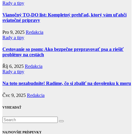
Rady a tipy
Vianočný TO-DO list: Kompletný prehľad, ktorý vám uľahčí
sviatočné prípravy
Pro 9, 2025
Redakcia
Rady a tipy
Cestovanie so psom: Ako bezpečne prepravovať psa a riešiť
problémy na cestách
Říj 6, 2025
Redakcia
Rady a tipy
Na toto nezabudnite! Radíme, čo si zbaliť na dovolenku k moru
Čvc 9, 2025
Redakcia
VYHĽADAŤ
NAJNOVŠIE PRÍSPEVKY