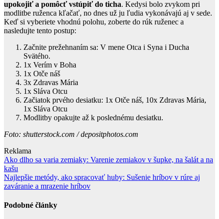
upokojiť a pomôcť vstúpiť do ticha
. Kedysi bolo zvykom pri
modlitbe ruženca kľačať, no dnes už ju ľudia vykonávajú aj v sede.
Keď si vyberiete vhodnú polohu, zoberte do rúk ruženec a
nasledujte tento postup:
Začnite prežehnaním sa: V mene Otca i Syna i Ducha
Svätého.
1x Verím v Boha
1x Otče náš
3x Zdravas Mária
1x Sláva Otcu
Začiatok prvého desiatku: 1x Otče náš, 10x Zdravas Mária,
1x Sláva Otcu
Modlitby opakujte až k poslednému desiatku.
Foto: shutterstock.com / depositphotos.com
Reklama
Navigace
Ako dlho sa varia zemiaky: Varenie zemiakov v šupke, na šalát a na
kašu
pro
Najlepšie metódy, ako spracovať huby: Sušenie hríbov v rúre aj
příspěvek
zaváranie a mrazenie hríbov
Podobné články