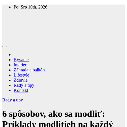
Skip
Po. Srp 10th, 2026
to
content
Homespring
Magazín o bývaní a živote
Bývanie
Interiér
Záhrada a balkón
Lifestyle
Zdravie
Rady a tipy
Kontakt
Rady a tipy
6 spôsobov, ako sa modliť:
Príklady modlitieb na každý