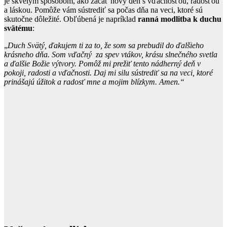
je skvelým spôsobom, ako začať nový deň s vďačnosťou, radosťou
a láskou. Pomôže vám sústrediť sa počas dňa na veci, ktoré sú
skutočne dôležité. Obľúbená je napríklad
ranná modlitba k duchu
svätému
:
„
Duch Svätý, ďakujem ti za to, že som sa prebudil do ďalšieho
krásneho dňa. Som vďačný za spev vtákov, krásu slnečného svetla
a ďalšie Božie výtvory. Pomôž mi prežiť tento nádherný deň v
pokoji, radosti a vďačnosti. Daj mi silu sústrediť sa na veci, ktoré
prinášajú úžitok a radosť mne a mojim blízkym. Amen.“