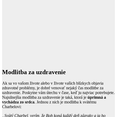
Modlitba za uzdravenie
Ak sa vo vašom živote alebo v živote vašich blízkych objavia
zdravotné problémy, je dobré venovať nejaký čas modlitbe za
uzdravenie. Poskytne vám útechu v čase, keď ju najviac potrebujete.
Najsilnejšia modlitba za uzdravenie je taká, ktorá je
úprimná a
vychádza zo srdca
. Jednou z nich je modlitba k svätému
Charbelovi:
„Svätý Charbel, verím, že Boh koná každý deň zázraky a ja ho