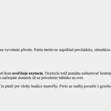
 vyvolanie pôrodu. Patria medzi ne napríklad prechádzky, stimulácia 
pri ňom
uvoľňuje oxytocín
. Oxytocín totiž pomáha naštartovať kontr
o načerpáte dostatok síl na privedenie bábätka na svet.
 to platiť pre všetky budúce mamičky. Preto sa radšej poraďte s gynek