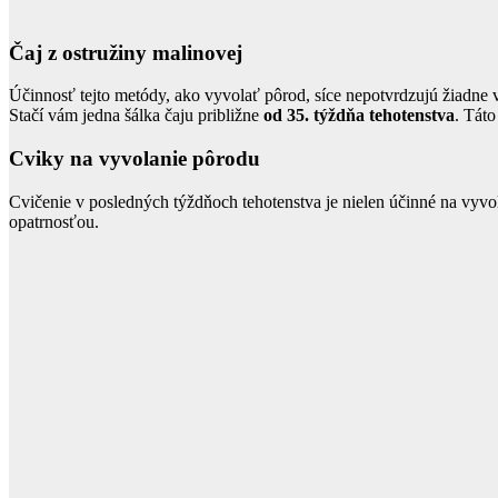
Čaj z ostružiny malinovej
Účinnosť tejto metódy, ako vyvolať pôrod, síce nepotvrdzujú žiadne v
Stačí vám jedna šálka čaju približne
od 35. týždňa tehotenstva
. Tát
Cviky na vyvolanie pôrodu
Cvičenie v posledných týždňoch tehotenstva je nielen účinné na vyvol
opatrnosťou.