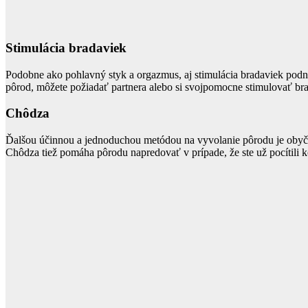
Stimulácia bradaviek
Podobne ako pohlavný styk a orgazmus, aj stimulácia bradaviek pod
pôrod, môžete požiadať partnera alebo si svojpomocne stimulovať br
Chôdza
Ďalšou účinnou a jednoduchou metódou na vyvolanie pôrodu je obyča
Chôdza tiež pomáha pôrodu napredovať v prípade, že ste už pocítili k