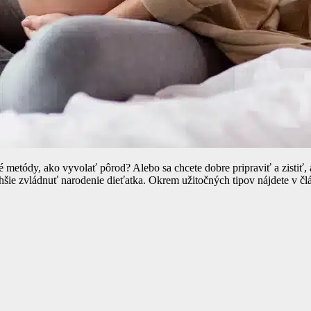
metódy, ako vyvolať pôrod? Alebo sa chcete dobre pripraviť a zistiť, 
hšie zvládnuť narodenie dieťatka. Okrem užitočných tipov nájdete v čl