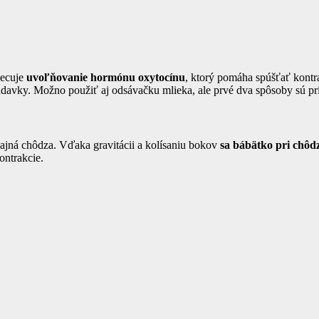
necuje
uvoľňovanie hormónu oxytocínu
, ktorý pomáha spúšťať kontra
adavky. Možno použiť aj odsávačku mlieka, ale prvé dva spôsoby sú prí
jná chôdza. Vďaka gravitácii a kolísaniu bokov
sa bábätko pri chôdz
ontrakcie.