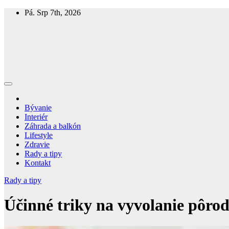
Skip
Pá. Srp 7th, 2026
to
content
Homespring
Magazín o bývaní a živote
Bývanie
Interiér
Záhrada a balkón
Lifestyle
Zdravie
Rady a tipy
Kontakt
Rady a tipy
Účinné triky na vyvolanie pôrod