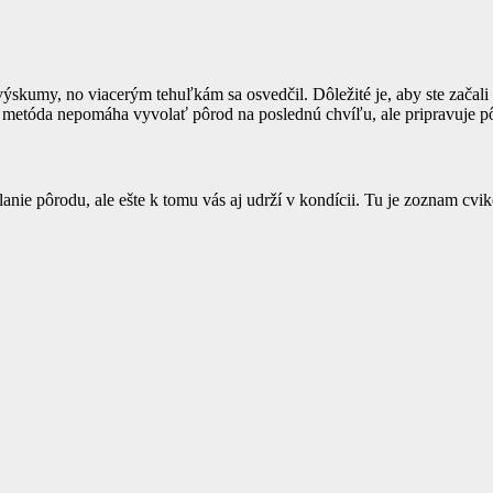
ýskumy, no viacerým tehuľkám sa osvedčil. Dôležité je, aby ste začali 
o metóda nepomáha vyvolať pôrod na poslednú chvíľu, ale pripravuje pô
anie pôrodu, ale ešte k tomu vás aj udrží v kondícii. Tu je zoznam cv