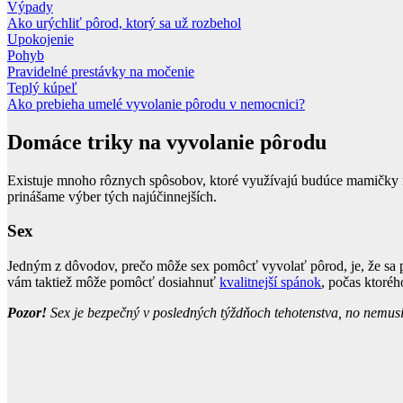
Výpady
Ako urýchliť pôrod, ktorý sa už rozbehol
Upokojenie
Pohyb
Pravidelné prestávky na močenie
Teplý kúpeľ
Ako prebieha umelé vyvolanie pôrodu v nemocnici?
Domáce triky na vyvolanie pôrodu
Existuje mnoho rôznych spôsobov, ktoré využívajú budúce mamičky na
prinášame výber tých najúčinnejších.
Sex
Jedným z dôvodov, prečo môže sex pomôcť vyvolať pôrod, je, že sa 
vám taktiež môže pomôcť dosiahnuť
kvalitnejší spánok
, počas ktoréh
Pozor!
Sex je bezpečný v posledných týždňoch tehotenstva, no nemusí