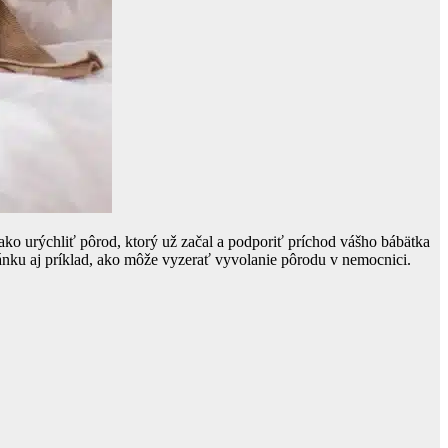
ako urýchliť pôrod, ktorý už začal a podporiť príchod vášho bábätka
ánku aj príklad, ako môže vyzerať vyvolanie pôrodu v nemocnici.