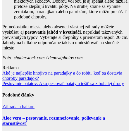
niektorých škodcov. Dobrou voľbou je aj špenát alebo fazuľa,
pretože zlepšujú kvalitu pôdy. Na druhej strane sa vyhnite
zemiakom, paradajkám alebo paprikám, ktoré môžu prenášať
podobné choroby.
Pri nedostatku miesta alebo absencii vlastnej záhrady môžete
vyskúšať aj
pestovanie jahôd v kvetináči
, napríklad takzvaných
previsnutých typov. Vyberajte si črepníky s priemerom aspoň 20 cm.
Jahody na balkóne odporúčame takisto umiestňovať na slnečné
miesto.
Foto: shutterstock.com / depositphotos.com
Reklama
Navigace
Aké je najlepšie hnojivo na paradajky a čo robiť, keď sa dostavia
choroby paradajok?
pro
Pestovanie batatov: Ako pestovať bataty a tešiť sa z bohatej úrody
příspěvek
Podobné články
Záhrada a balkón
Aloe vera – pestovanie, rozmnožovanie, polievanie a
starostlivosť