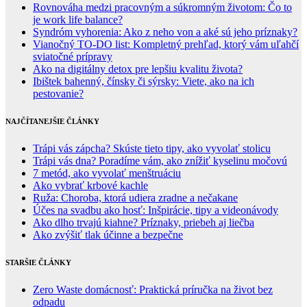
Rovnováha medzi pracovným a súkromným životom: Čo to
je work life balance?
Syndróm vyhorenia: Ako z neho von a aké sú jeho príznaky?
Vianočný TO-DO list: Kompletný prehľad, ktorý vám uľahčí
sviatočné prípravy
Ako na digitálny detox pre lepšiu kvalitu života?
Ibištek bahenný, čínsky či sýrsky: Viete, ako na ich
pestovanie?
NAJČÍTANEJŠIE ČLÁNKY
Trápi vás zápcha? Skúste tieto tipy, ako vyvolať stolicu
Trápi vás dna? Poradíme vám, ako znížiť kyselinu močovú
7 metód, ako vyvolať menštruáciu
Ako vybrať krbové kachle
Ruža: Choroba, ktorá udiera zradne a nečakane
Účes na svadbu ako hosť: Inšpirácie, tipy a videonávody
Ako dlho trvajú kiahne? Príznaky, priebeh aj liečba
Ako zvýšiť tlak účinne a bezpečne
STARŠIE ČLÁNKY
Zero Waste domácnosť: Praktická príručka na život bez
odpadu