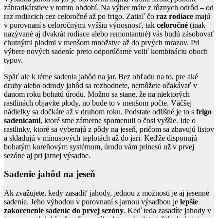
záhradkárstiev v tomto období. Na výber máte z rôznych odrôd – od
raz rodiacich cez celoročné až po frigo. Zatiaľ čo
raz rodiace
majú
v porovnaní s celoročnými vyššiu výnosnosť, tak
celoročné
(inak
nazývané aj dvakrát rodiace alebo remontantné) vás budú zásobovať
chutnými plodmi v menšom množstve až do prvých mrazov. Pri
výbere nových sadeníc preto odporúčame voliť kombináciu oboch
typov.
Späť ale k téme sadenia jahôd na jar. Bez ohľadu na to, pre aké
druhy alebo odrody jahôd sa rozhodnete, nemôžete očakávať v
danom roku bohatú úrodu. Možno sa stane, že na niektorých
rastlinách objavíte plody, no bude to v menšom počte. Väčšej
nádielky sa dočkáte až v druhom roku. Podstate odlišné je to s
frigo
sadenicami
, ktoré sme zámerne spomenuli o čosi vyššie. Ide o
rastlinky, ktoré sa vyberajú z pôdy na jeseň, pričom sa zbavujú listov
a skladujú v mínusových teplotách až do jari. Keďže disponujú
bohatým koreňovým systémom, úrodu vám prinesú už v prvej
sezóne aj pri jarnej výsadbe.
Sadenie jahôd na jeseň
Ak zvažujete, kedy zasadiť jahody, jednou z možností je aj jesenné
sadenie. Jeho výhodou v porovnaní s jarnou výsadbou je
lepšie
zakorenenie sadeníc do prvej sezóny
. Keď teda zasadíte jahody v