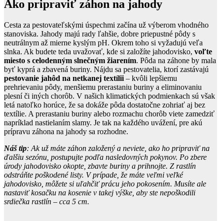
Ako pripraviť záhon na jahody
Cesta za pestovateľskými úspechmi začína už výberom vhodného
stanoviska. Jahody majú rady ľahšie, dobre priepustné pôdy s
neutrálnym až mierne kyslým pH. Okrem toho si vyžadujú veľa
slnka. Ak budete teda uvažovať, kde si založíte jahodovisko,
voľte
miesto s celodenným slnečným žiarením
. Pôda na záhone by mala
byť kyprá a zbavená buriny. Nájdu sa pestovatelia, ktorí zastávajú
pestovanie jahôd na netkanej textílii
– kvôli lepšiemu
prehrievaniu pôdy, menšiemu prerastaniu buriny a eliminovaniu
plesní či iných chorôb. V našich klimatických podmienkach sú však
letá natoľko horúce, že sa dokáže pôda dostatočne zohriať aj bez
textílie. A prerastaniu buriny alebo rozmachu chorôb viete zamedziť
napríklad nastielaním slamy. Je tak na každého uvážení, pre akú
prípravu záhona na jahody sa rozhodne.
Náš tip
: Ak už máte záhon založený a neviete, ako ho pripraviť na
ďalšiu sezónu, postupujte podľa nasledovných pokynov. Po zbere
úrody jahodovisko okopte, zbavte buriny a prihnojte. Z rastlín
odstráňte poškodené listy. V prípade, že máte veľmi veľké
jahodovisko, môžete si uľahčiť prácu jeho pokosením. Musíte ale
nastaviť kosačku na kosenie v takej výške, aby ste nepoškodili
srdiečka rastlín – cca 5 cm.