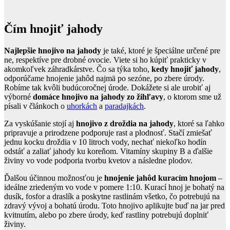
Čím hnojiť jahody
Najlepšie hnojivo na jahody
je také, ktoré je špeciálne určené pre
ne, respektíve pre drobné ovocie. Viete si ho kúpiť prakticky v
akomkoľvek záhradkárstve. Čo sa týka toho,
kedy hnojiť jahody
,
odporúčame hnojenie jahôd najmä po sezóne, po zbere úrody.
Robíme tak kvôli budúcoročnej úrode. Dokážete si ale urobiť aj
výborné
domáce hnojivo na jahody zo žihľavy
, o ktorom sme už
písali v článkoch o
uhorkách
a
paradajkách
.
Za vyskúšanie stojí aj
hnojivo z droždia na jahody
, ktoré sa ľahko
pripravuje a prirodzene podporuje rast a plodnosť. Stačí zmiešať
jednu kocku droždia v 10 litroch vody, nechať niekoľko hodín
odstáť a zaliať jahody ku koreňom. Vitamíny skupiny B a ďalšie
živiny vo vode podporia tvorbu kvetov a následne plodov.
Ďalšou účinnou možnosťou je
hnojenie jahôd kuracím hnojom
–
ideálne zriedeným vo vode v pomere 1:10. Kurací hnoj je bohatý na
dusík, fosfor a draslík a poskytne rastlinám všetko, čo potrebujú na
zdravý vývoj a bohatú úrodu. Toto hnojivo aplikujte buď na jar pred
kvitnutím, alebo po zbere úrody, keď rastliny potrebujú doplniť
živiny.