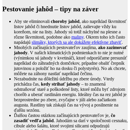
Pestovanie jahôd – tipy na záver
Aby ste eliminovali
choroby jahôd
, ako napríklad škvrnitosť
listov jahôd či hnednutie listov jahôd, zalievajte vždy ku
koreňom, nie na listy. Jahody sú totiž náchylné na plesne a
rôzne škvrnitosti, podobne ako
maliny
. Okrem toho ich často
napádajú
slimáky, ktorých sa ale dokážete efektívne zbaviť
.
Mnohých začínajúcich pestovateľov zaujíma,
ako zazimovať
jahody
. V našich klimatických podmienkach to nie je nutné
(výnimkou sú jahody v kvetináči, ktoré odporúčame presunúť
napríklad do záhradných domčekov, prípadne obaliť črepník
jutovinou a položiť ho na dosku či polystyrén). No ak chcete,
môžete na záhony nastlať napríklad čečinu.
Nezabudnite na dôležitú údržbu po zbere úrody. Vtedy
prichádza čas,
kedy strihať jahody
– to znamená
odstraňovať staré a poškodené listy, ktoré môžu byť zdrojom
chorôb a uberať rastlinám energiu. Ideálny čas na rez jahôd je
bezprostredne po zbere, zvyčajne v júli alebo začiatkom
augusta. Rastliny tak získajú čas na vývoj a posilnenie na
ďalšiu sezónu.
Ďalšou častou otázkou začínajúcich pestovateľov je,
čo
zasadiť vedľa jahôd
. Jahodám sa darí v spoločnosti cesnaku,
cibule alebo šalátu, ktoré svojimi silicami odpudzujú