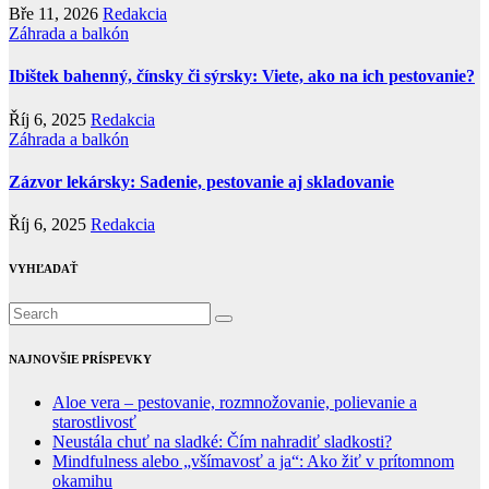
Bře 11, 2026
Redakcia
Záhrada a balkón
Ibištek bahenný, čínsky či sýrsky: Viete, ako na ich pestovanie?
Říj 6, 2025
Redakcia
Záhrada a balkón
Zázvor lekársky: Sadenie, pestovanie aj skladovanie
Říj 6, 2025
Redakcia
VYHĽADAŤ
NAJNOVŠIE PRÍSPEVKY
Aloe vera – pestovanie, rozmnožovanie, polievanie a
starostlivosť
Neustála chuť na sladké: Čím nahradiť sladkosti?
Mindfulness alebo „všímavosť a ja“: Ako žiť v prítomnom
okamihu