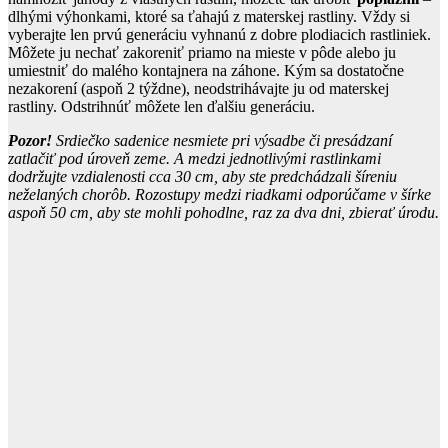
dlhými výhonkami, ktoré sa ťahajú z materskej rastliny. Vždy si
vyberajte len prvú generáciu vyhnanú z dobre plodiacich rastliniek.
Môžete ju nechať zakoreniť priamo na mieste v pôde alebo ju
umiestniť do malého kontajnera na záhone. Kým sa dostatočne
nezakorení (aspoň 2 týždne), neodstrihávajte ju od materskej
rastliny. Odstrihnúť môžete len ďalšiu generáciu.
Pozor!
Srdiečko sadenice nesmiete pri výsadbe či presádzaní
zatlačiť pod úroveň zeme. A medzi jednotlivými rastlinkami
dodržujte vzdialenosti cca 30 cm, aby ste predchádzali šíreniu
neželaných chorôb. Rozostupy medzi riadkami odporúčame v šírke
aspoň 50 cm, aby ste mohli pohodlne, raz za dva dni, zbierať úrodu.