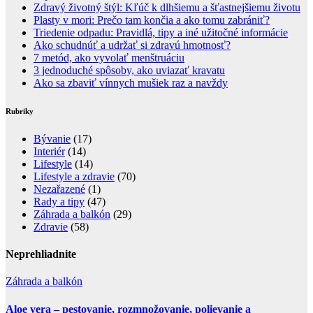
Zdravý životný štýl: Kľúč k dlhšiemu a šťastnejšiemu životu
Plasty v mori: Prečo tam končia a ako tomu zabrániť?
Triedenie odpadu: Pravidlá, tipy a iné užitočné informácie
Ako schudnúť a udržať si zdravú hmotnosť?
7 metód, ako vyvolať menštruáciu
3 jednoduché spôsoby, ako uviazať kravatu
Ako sa zbaviť vínnych mušiek raz a navždy
Rubriky
Bývanie
(17)
Interiér
(14)
Lifestyle
(14)
Lifestyle a zdravie
(70)
Nezařazené
(1)
Rady a tipy
(47)
Záhrada a balkón
(29)
Zdravie
(58)
Neprehliadnite
Záhrada a balkón
Aloe vera – pestovanie, rozmnožovanie, polievanie a