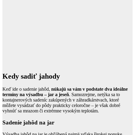
Kedy sadiť jahody
Keď ide o sadenie jahôd,
núkajú sa vám v podstate dva ideálne
termíny na výsadbu – jar a jeseň
. Samozrejme, netýka sa to
kontajnerových sadeníc zakúpených v záhradkárstvach, ktoré
môžete vysádzať do pôdy prakticky celoročne – je však dobré
vyhnúť sa mrazom či extrémne vysokým teplotám.
Sadenie jahôd na jar
Výsadba jahôd na jar je obľúbená najmä vďaka širokej ponuke