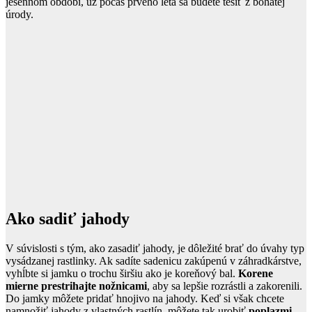
jesennom období, už počas prvého leta sa budete tešiť z bohatej
úrody.
Ako sadiť jahody
V súvislosti s tým, ako zasadiť jahody, je dôležité brať do úvahy typ
vysádzanej rastlinky. Ak sadíte sadenicu zakúpenú v záhradkárstve,
vyhĺbte si jamku o trochu širšiu ako je koreňový bal.
Korene
mierne prestrihajte nožnicami
, aby sa lepšie rozrástli a zakorenili.
Do jamky môžete pridať hnojivo na jahody. Keď si však chcete
namnožiť jahody z vlastných rastlín, môžete tak urobiť
poplazmi
–