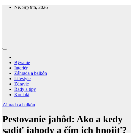
Skip
Ne. Srp 9th, 2026
to
content
Homespring
Magazín o bývaní a živote
Bývanie
Interiér
Záhrada a balkón
Lifestyle
Zdravie
Rady a tipy
Kontakt
Záhrada a balkón
Pestovanie jahôd: Ako a kedy
sadiť jahody a čím ich hnojiť?