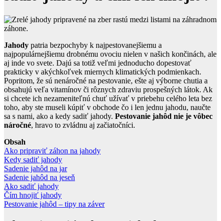
Jahody
patria bezpochyby k najpestovanejšiemu a
najpopulárnejšiemu drobnému ovociu nielen v našich končinách, ale
aj inde vo svete. Dajú sa totiž veľmi jednoducho dopestovať
prakticky v akýchkoľvek miernych klimatických podmienkach.
Popritom, že sú nenáročné na pestovanie, ešte aj výborne chutia a
obsahujú veľa vitamínov či rôznych zdraviu prospešných látok. Ak
si chcete ich nezameniteľnú chuť užívať v priebehu celého leta bez
toho, aby ste museli kúpiť v obchode čo i len jednu jahodu, naučte
sa s nami, ako a kedy sadiť jahody.
Pestovanie jahôd nie je vôbec
náročné
, hravo to zvládnu aj začiatočníci.
Obsah
Ako pripraviť záhon na jahody
Kedy sadiť jahody
Sadenie jahôd na jar
Sadenie jahôd na jeseň
Ako sadiť jahody
Čím hnojiť jahody
Pestovanie jahôd – tipy na záver