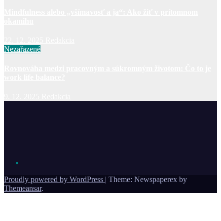
Mindfulness alebo „všímavosť a ja“: Ako žiť v prítomnom
okamihu
22. 12. 2025
Redakcia
Nezařazené
Rovnováha medzi pracovným a súkromným životom: Čo to je
work life balance?
9. 12. 2025
Redakcia
Proudly powered by WordPress
|
Theme: Newspaperex by
Themeansar
.