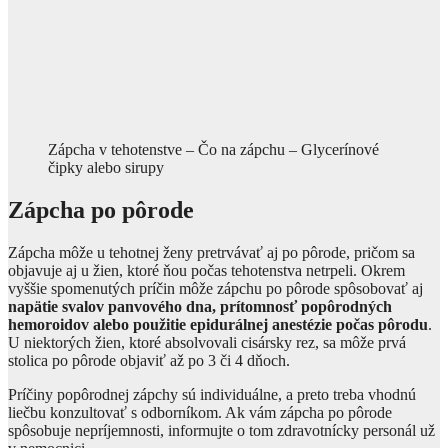
Zápcha v tehotenstve – Čo na zápchu – Glycerínové
čipky alebo sirupy
Zápcha po pôrode
Zápcha môže u tehotnej ženy pretrvávať aj po pôrode, pričom sa
objavuje aj u žien, ktoré ňou počas tehotenstva netrpeli. Okrem
vyššie spomenutých príčin môže zápchu po pôrode spôsobovať aj
napätie svalov panvového dna, prítomnosť popôrodných
hemoroidov alebo použitie epidurálnej anestézie počas pôrodu
.
U niektorých žien, ktoré absolvovali cisársky rez, sa môže prvá
stolica po pôrode objaviť až po 3 či 4 dňoch.
Príčiny popôrodnej zápchy sú individuálne, a preto treba vhodnú
liečbu konzultovať s odborníkom. Ak vám zápcha po pôrode
spôsobuje nepríjemnosti, informujte o tom zdravotnícky personál už