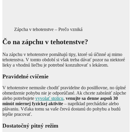
Zápcha v tehotenstve – Prečo vzniká
Čo na zápchu v tehotenstve?
Na zápchu v tehotenstve pomáhajú tipy, ktoré sú účinné aj mimo
tehotenstva. V tomto období si však treba dávať pozor na niektoré
lieky a vhodnú liečbu je potrebné konzultovať s lekárom.
Pravidelné cvičenie
V tehotenstve nemusíte chodiť pravidelne do posilňovne, no úplné
obmedzenie pohybu nie je odporúčané. Ak chcete zabrániť zápche
alebo potrebujete
vyvolať stolicu
,
venujte sa denne aspoň 30
minút miernej fyzickej aktivite
– napríklad prechádzke alebo
plávaniu. Vďaka tomu sa vaše črevá dostanú do pohybu a budú
lepšie pracovať.
Dostatočný pitný režim