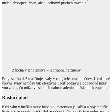
nielen absorpcia živín, ale aj celkový priebeh trávenia.
Zápcha v tehotenstve – Hormonálne zmeny
Progesterón tiež uvoľňuje svaly v celej tele, vrátane čriev. Uvoľnené
črevné svaly nemôžu tak efektívne tlačiť potravu a odpadové látky
von z tela, čo môže viesť k ich nahromadeniu a následne k zápche.
Rastúci plod
Keď vám v brušku rastie bábätko, maternica je ťažšia a objemnejšia.
Preto môže vyvíjať
väčší tlak na črevá
, čím sa sťažuje vylučovanie