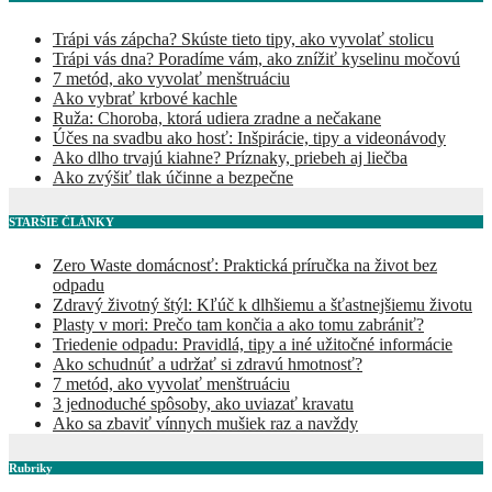
Trápi vás zápcha? Skúste tieto tipy, ako vyvolať stolicu
Trápi vás dna? Poradíme vám, ako znížiť kyselinu močovú
7 metód, ako vyvolať menštruáciu
Ako vybrať krbové kachle
Ruža: Choroba, ktorá udiera zradne a nečakane
Účes na svadbu ako hosť: Inšpirácie, tipy a videonávody
Ako dlho trvajú kiahne? Príznaky, priebeh aj liečba
Ako zvýšiť tlak účinne a bezpečne
STARŠIE ČLÁNKY
Zero Waste domácnosť: Praktická príručka na život bez
odpadu
Zdravý životný štýl: Kľúč k dlhšiemu a šťastnejšiemu životu
Plasty v mori: Prečo tam končia a ako tomu zabrániť?
Triedenie odpadu: Pravidlá, tipy a iné užitočné informácie
Ako schudnúť a udržať si zdravú hmotnosť?
7 metód, ako vyvolať menštruáciu
3 jednoduché spôsoby, ako uviazať kravatu
Ako sa zbaviť vínnych mušiek raz a navždy
Rubriky