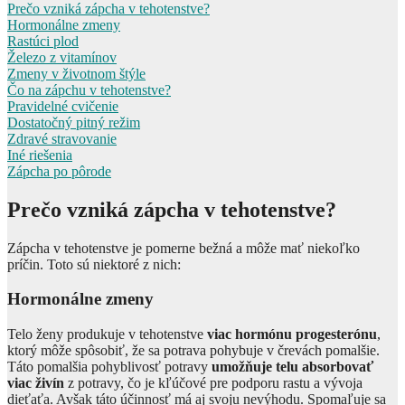
Prečo vzniká zápcha v tehotenstve?
Hormonálne zmeny
Rastúci plod
Železo z vitamínov
Zmeny v životnom štýle
Čo na zápchu v tehotenstve?
Pravidelné cvičenie
Dostatočný pitný režim
Zdravé stravovanie
Iné riešenia
Zápcha po pôrode
Prečo vzniká zápcha v tehotenstve?
Zápcha v tehotenstve je pomerne bežná a môže mať niekoľko
príčin. Toto sú niektoré z nich:
Hormonálne zmeny
Telo ženy produkuje v tehotenstve
viac hormónu progesterónu
,
ktorý môže spôsobiť, že sa potrava pohybuje v črevách pomalšie.
Táto pomalšia pohyblivosť potravy
umožňuje telu absorbovať
viac živín
z potravy, čo je kľúčové pre podporu rastu a vývoja
dieťaťa. Avšak táto účinnosť má aj svoju nevýhodu. Spomaľuje sa