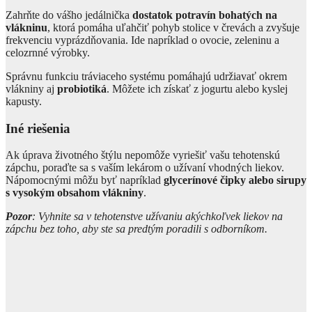
Zahrňte do vášho jedálnička
dostatok potravín bohatých na
vlákninu
, ktorá pomáha uľahčiť pohyb stolice v črevách a zvyšuje
frekvenciu vyprázdňovania. Ide napríklad o ovocie, zeleninu a
celozrnné výrobky.
Správnu funkciu tráviaceho systému pomáhajú udržiavať okrem
vlákniny aj
probiotiká
. Môžete ich získať z jogurtu alebo kyslej
kapusty.
Iné riešenia
Ak úprava životného štýlu nepomôže vyriešiť vašu tehotenskú
zápchu, poraďte sa s vaším lekárom o užívaní vhodných liekov.
Nápomocnými môžu byť napríklad
glycerínové čipky alebo sirupy
s vysokým obsahom vlákniny
.
Pozor
:
Vyhnite sa v tehotenstve užívaniu akýchkoľvek liekov na
zápchu bez toho, aby ste sa predtým poradili s odborníkom.