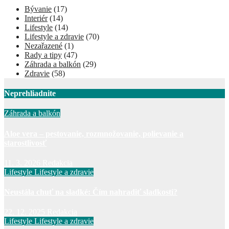
Bývanie
(17)
Interiér
(14)
Lifestyle
(14)
Lifestyle a zdravie
(70)
Nezařazené
(1)
Rady a tipy
(47)
Záhrada a balkón
(29)
Zdravie
(58)
Neprehliadnite
Záhrada a balkón
Aloe vera – pestovanie, rozmnožovanie, polievanie a
starostlivosť
11. 3. 2026
Redakcia
Lifestyle
Lifestyle a zdravie
Neustála chuť na sladké: Čím nahradiť sladkosti?
22. 12. 2025
Redakcia
Lifestyle
Lifestyle a zdravie