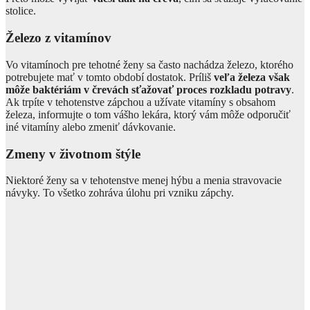
stolice.
Železo z vitamínov
Vo vitamínoch pre tehotné ženy sa často nachádza železo, ktorého
potrebujete mať v tomto období dostatok. Príliš
veľa železa však
môže baktériám v črevách sťažovať proces rozkladu
potravy
.
Ak trpíte v tehotenstve zápchou a užívate vitamíny s obsahom
železa, informujte o tom vášho lekára, ktorý vám môže odporučiť
iné vitamíny alebo zmeniť dávkovanie.
Zmeny v životnom štýle
Niektoré ženy sa v tehotenstve menej hýbu a menia stravovacie
návyky. To všetko zohráva úlohu pri vzniku zápchy.