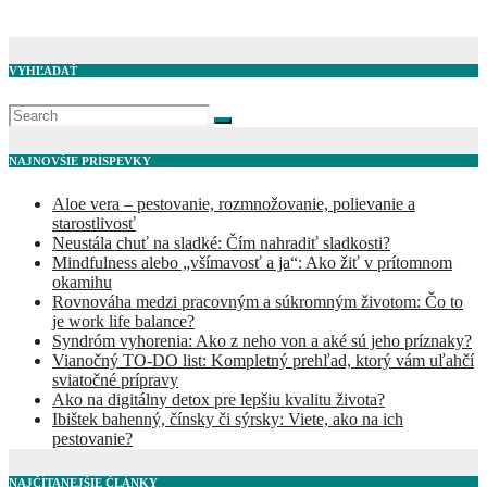
Bře 5, 2025
Redakcia
VYHĽADAŤ
NAJNOVŠIE PRÍSPEVKY
Aloe vera – pestovanie, rozmnožovanie, polievanie a
starostlivosť
Neustála chuť na sladké: Čím nahradiť sladkosti?
Mindfulness alebo „všímavosť a ja“: Ako žiť v prítomnom
okamihu
Rovnováha medzi pracovným a súkromným životom: Čo to
je work life balance?
Syndróm vyhorenia: Ako z neho von a aké sú jeho príznaky?
Vianočný TO-DO list: Kompletný prehľad, ktorý vám uľahčí
sviatočné prípravy
Ako na digitálny detox pre lepšiu kvalitu života?
Ibištek bahenný, čínsky či sýrsky: Viete, ako na ich
pestovanie?
NAJČÍTANEJŠIE ČLÁNKY