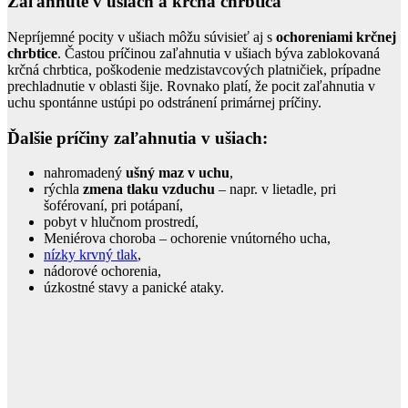
Zaľahnuté v ušiach a krčná chrbtica
Nepríjemné pocity v ušiach môžu súvisieť aj s
ochoreniami krčnej
chrbtice
. Častou príčinou zaľahnutia v ušiach býva zablokovaná
krčná chrbtica, poškodenie medzistavcových platničiek, prípadne
prechladnutie v oblasti šije. Rovnako platí, že pocit zaľahnutia v
uchu spontánne ustúpi po odstránení primárnej príčiny.
Ďalšie príčiny zaľahnutia v ušiach:
nahromadený
ušný maz v uchu
,
rýchla
zmena tlaku vzduchu
– napr. v lietadle, pri
šoférovaní, pri potápaní,
pobyt v hlučnom prostredí,
Meniérova choroba – ochorenie vnútorného ucha,
nízky krvný tlak
,
nádorové ochorenia,
úzkostné stavy a panické ataky.