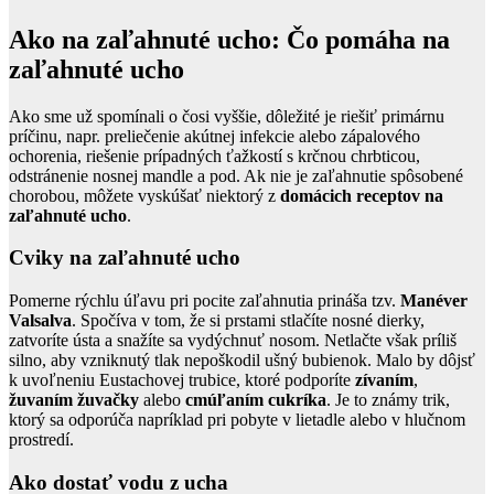
Ako na zaľahnuté ucho: Čo pomáha na
zaľahnuté ucho
Ako sme už spomínali o čosi vyššie, dôležité je riešiť primárnu
príčinu, napr. preliečenie akútnej infekcie alebo zápalového
ochorenia, riešenie prípadných ťažkostí s krčnou chrbticou,
odstránenie nosnej mandle a pod. Ak nie je zaľahnutie spôsobené
chorobou, môžete vyskúšať niektorý z
domácich receptov na
zaľahnuté ucho
.
Cviky na zaľahnuté ucho
Pomerne rýchlu úľavu pri pocite zaľahnutia prináša tzv.
Manéver
Valsalva
. Spočíva v tom, že si prstami stlačíte nosné dierky,
zatvoríte ústa a snažíte sa vydýchnuť nosom. Netlačte však príliš
silno, aby vzniknutý tlak nepoškodil ušný bubienok. Malo by dôjsť
k uvoľneniu Eustachovej trubice, ktoré podporíte
zívaním
,
žuvaním žuvačky
alebo
cmúľaním cukríka
. Je to známy trik,
ktorý sa odporúča napríklad pri pobyte v lietadle alebo v hlučnom
prostredí.
Ako dostať vodu z ucha