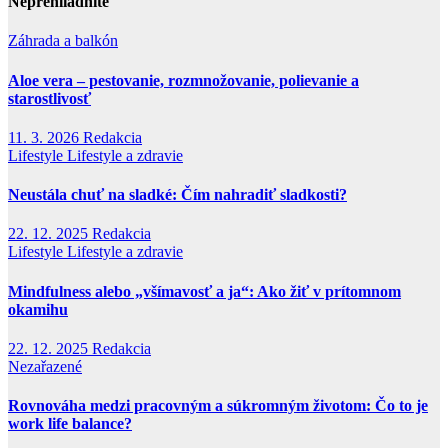
Neprehliadnite
Záhrada a balkón
Aloe vera – pestovanie, rozmnožovanie, polievanie a
starostlivosť
11. 3. 2026
Redakcia
Lifestyle
Lifestyle a zdravie
Neustála chuť na sladké: Čím nahradiť sladkosti?
22. 12. 2025
Redakcia
Lifestyle
Lifestyle a zdravie
Mindfulness alebo „všímavosť a ja“: Ako žiť v prítomnom
okamihu
22. 12. 2025
Redakcia
Nezařazené
Rovnováha medzi pracovným a súkromným životom: Čo to je
work life balance?