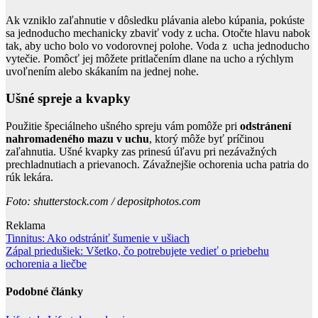
Ak vzniklo zaľahnutie v dôsledku plávania alebo kúpania, pokúste
sa jednoducho mechanicky zbaviť vody z ucha. Otočte hlavu nabok
tak, aby ucho bolo vo vodorovnej polohe. Voda z ucha jednoducho
vytečie. Pomôcť jej môžete pritlačením dlane na ucho a rýchlym
uvoľnením alebo skákaním na jednej nohe.
Ušné spreje a kvapky
Použitie špeciálneho ušného spreju vám pomôže pri
odstránení
nahromadeného mazu v uchu
, ktorý môže byť príčinou
zaľahnutia. Ušné kvapky zas prinesú úľavu pri nezávažných
prechladnutiach a prievanoch. Závažnejšie ochorenia ucha patria do
rúk lekára.
Foto: shutterstock.com / depositphotos.com
Reklama
Navigace
Tinnitus: Ako odstrániť šumenie v ušiach
Zápal priedušiek: Všetko, čo potrebujete vedieť o priebehu
pro
ochorenia a liečbe
příspěvek
Podobné články