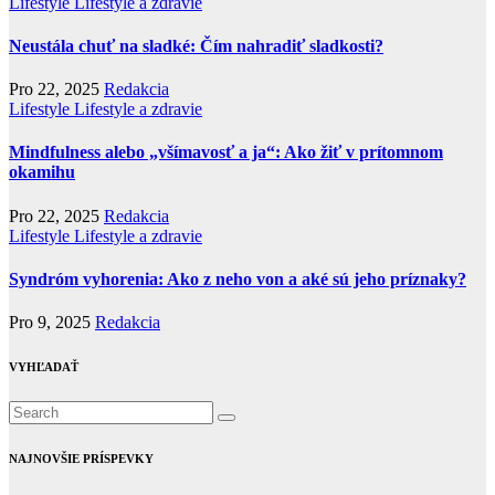
Lifestyle
Lifestyle a zdravie
Neustála chuť na sladké: Čím nahradiť sladkosti?
Pro 22, 2025
Redakcia
Lifestyle
Lifestyle a zdravie
Mindfulness alebo „všímavosť a ja“: Ako žiť v prítomnom
okamihu
Pro 22, 2025
Redakcia
Lifestyle
Lifestyle a zdravie
Syndróm vyhorenia: Ako z neho von a aké sú jeho príznaky?
Pro 9, 2025
Redakcia
VYHĽADAŤ
NAJNOVŠIE PRÍSPEVKY