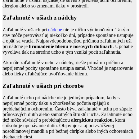
Zaľahnutie v ušiach najčastejšie súvisí s prebiehajúcim ochorením,
alergiou alebo so zmenami tlaku v prostredí.
Zaľahnuté v ušiach z nádchy
Zaľahnuté v ušiach pri
nádche
nie je ničím výnimočným. Takýto
stav môže pretrvávať aj niekoľko dní, prípadne spontánne ustupuje
a opäť sa vracia. Najpravdepodobnejšou príčinou zaľahnutých uší
pri nádche je
hromadenie hlienu v nosových dutinách
. Upchatie
vyvoláva tlak na stredné ucho a tým vzniká pocit zaľahnutia.
Ak máte zaľahnuté v uchu z nádchy, riešte primárnu príčinu a
nepríjemné pocity spontánne ustúpia samé. Vhodné je naparovanie
alebo lieky uľahčujúce uvoľňovanie hlienu.
Zaľahnuté v ušiach pri chorobe
Zaľahnuté ucho pri nádche nie je jediným prípadom, kedy sa
nepríjemné pocity tlaku a zhoršeného počutia spájajú s
prebiehajúcim ochorením. Často býva zaľahnuté v uchu po zápale
prínosových dutín alebo samotných štruktúr ucha. Zaľahnuté ucho
tiež môže súvisieť s prebiehajúcou
alergickou reakciou
, ktorá
spôsobuje upchávanie dutín. Objavuje sa aj pri zväčšenej
nosohltanovej mandli a pri bežnej chrípke alebo iných ochoreniach
dýchacích ciest.