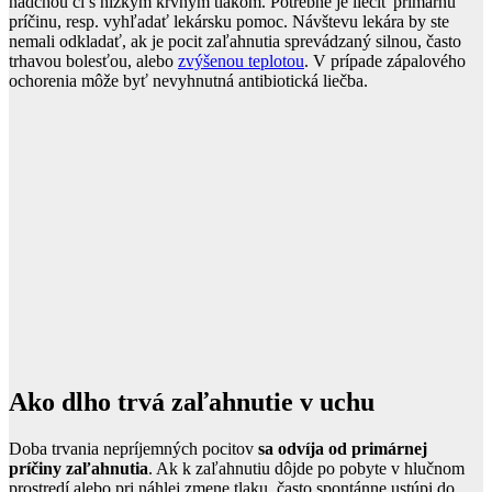
nádchou či s nízkym krvným tlakom. Potrebné je liečiť primárnu
príčinu, resp. vyhľadať lekársku pomoc. Návštevu lekára by ste
nemali odkladať, ak je pocit zaľahnutia sprevádzaný silnou, často
trhavou bolesťou, alebo
zvýšenou teplotou
. V prípade zápalového
ochorenia môže byť nevyhnutná antibiotická liečba.
Ako dlho trvá zaľahnutie v uchu
Doba trvania nepríjemných pocitov
sa odvíja od primárnej
príčiny zaľahnutia
. Ak k zaľahnutiu dôjde po pobyte v hlučnom
prostredí alebo pri náhlej zmene tlaku, často spontánne ustúpi do