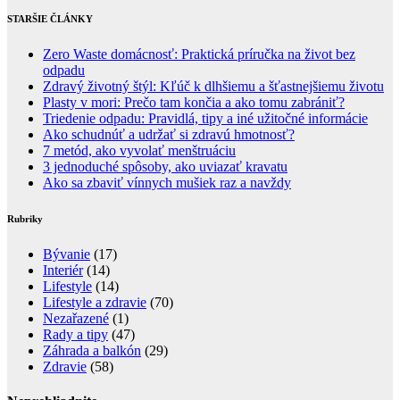
STARŠIE ČLÁNKY
Zero Waste domácnosť: Praktická príručka na život bez
odpadu
Zdravý životný štýl: Kľúč k dlhšiemu a šťastnejšiemu životu
Plasty v mori: Prečo tam končia a ako tomu zabrániť?
Triedenie odpadu: Pravidlá, tipy a iné užitočné informácie
Ako schudnúť a udržať si zdravú hmotnosť?
7 metód, ako vyvolať menštruáciu
3 jednoduché spôsoby, ako uviazať kravatu
Ako sa zbaviť vínnych mušiek raz a navždy
Rubriky
Bývanie
(17)
Interiér
(14)
Lifestyle
(14)
Lifestyle a zdravie
(70)
Nezařazené
(1)
Rady a tipy
(47)
Záhrada a balkón
(29)
Zdravie
(58)