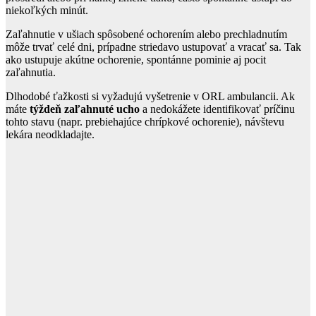
niekoľkých minút.
Zaľahnutie v ušiach spôsobené ochorením alebo prechladnutím
môže trvať celé dni, prípadne striedavo ustupovať a vracať sa. Tak
ako ustupuje akútne ochorenie, spontánne pominie aj pocit
zaľahnutia.
Dlhodobé ťažkosti si vyžadujú vyšetrenie v ORL ambulancii. Ak
máte
týždeň zaľahnuté ucho
a nedokážete identifikovať príčinu
tohto stavu (napr. prebiehajúce chrípkové ochorenie), návštevu
lekára neodkladajte.