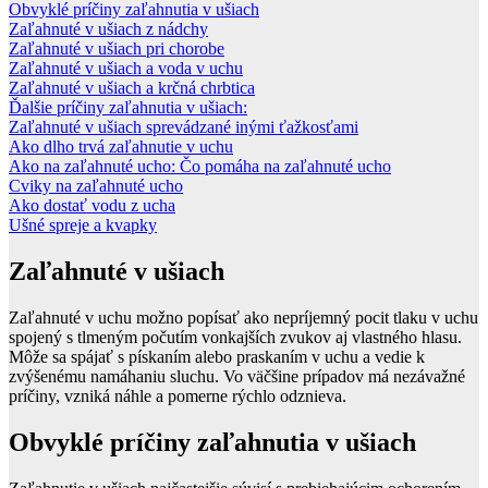
Obvyklé príčiny zaľahnutia v ušiach
Zaľahnuté v ušiach z nádchy
Zaľahnuté v ušiach pri chorobe
Zaľahnuté v ušiach a voda v uchu
Zaľahnuté v ušiach a krčná chrbtica
Ďalšie príčiny zaľahnutia v ušiach:
Zaľahnuté v ušiach sprevádzané inými ťažkosťami
Ako dlho trvá zaľahnutie v uchu
Ako na zaľahnuté ucho: Čo pomáha na zaľahnuté ucho
Cviky na zaľahnuté ucho
Ako dostať vodu z ucha
Ušné spreje a kvapky
Zaľahnuté v ušiach
Zaľahnuté v uchu možno popísať ako nepríjemný pocit tlaku v uchu
spojený s tlmeným počutím vonkajších zvukov aj vlastného hlasu.
Môže sa spájať s pískaním alebo praskaním v uchu a vedie k
zvýšenému namáhaniu sluchu. Vo väčšine prípadov má nezávažné
príčiny, vzniká náhle a pomerne rýchlo odznieva.
Obvyklé príčiny zaľahnutia v ušiach