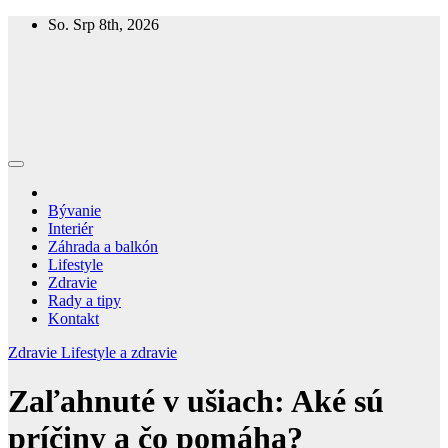
Skip
So. Srp 8th, 2026
to
content
Homespring
Magazín o bývaní a živote
Bývanie
Interiér
Záhrada a balkón
Lifestyle
Zdravie
Rady a tipy
Kontakt
Zdravie
Lifestyle a zdravie
Zaľahnuté v ušiach: Aké sú
príčiny a čo pomáha?