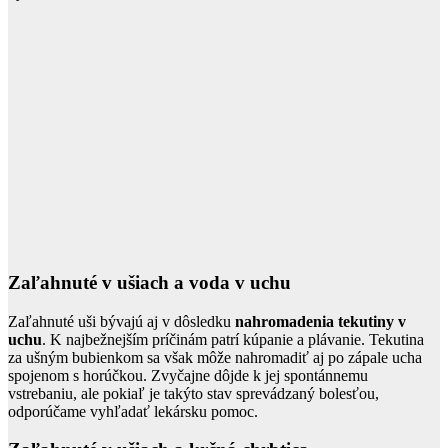
Zaľahnuté v ušiach a voda v uchu
Zaľahnuté uši bývajú aj v dôsledku
nahromadenia tekutiny v
uchu
. K najbežnejším príčinám patrí kúpanie a plávanie. Tekutina
za ušným bubienkom sa však môže nahromadiť aj po zápale ucha
spojenom s horúčkou. Zvyčajne dôjde k jej spontánnemu
vstrebaniu, ale pokiaľ je takýto stav sprevádzaný bolesťou,
odporúčame vyhľadať lekársku pomoc.