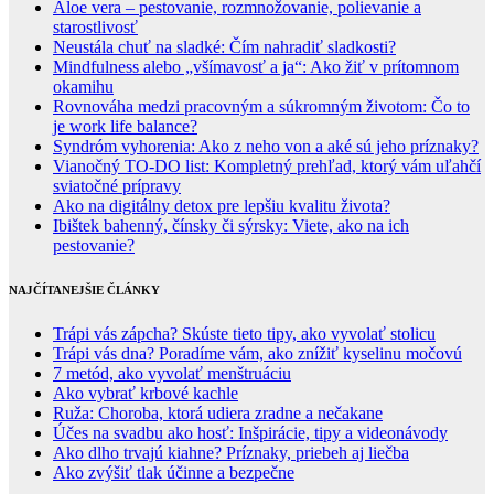
Aloe vera – pestovanie, rozmnožovanie, polievanie a
starostlivosť
Neustála chuť na sladké: Čím nahradiť sladkosti?
Mindfulness alebo „všímavosť a ja“: Ako žiť v prítomnom
okamihu
Rovnováha medzi pracovným a súkromným životom: Čo to
je work life balance?
Syndróm vyhorenia: Ako z neho von a aké sú jeho príznaky?
Vianočný TO-DO list: Kompletný prehľad, ktorý vám uľahčí
sviatočné prípravy
Ako na digitálny detox pre lepšiu kvalitu života?
Ibištek bahenný, čínsky či sýrsky: Viete, ako na ich
pestovanie?
NAJČÍTANEJŠIE ČLÁNKY
Trápi vás zápcha? Skúste tieto tipy, ako vyvolať stolicu
Trápi vás dna? Poradíme vám, ako znížiť kyselinu močovú
7 metód, ako vyvolať menštruáciu
Ako vybrať krbové kachle
Ruža: Choroba, ktorá udiera zradne a nečakane
Účes na svadbu ako hosť: Inšpirácie, tipy a videonávody
Ako dlho trvajú kiahne? Príznaky, priebeh aj liečba
Ako zvýšiť tlak účinne a bezpečne