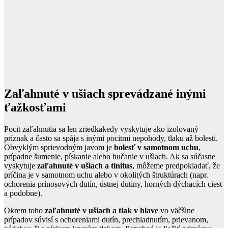
Zaľahnuté v ušiach sprevádzané inými
ťažkosťami
Pocit zaľahnutia sa len zriedkakedy vyskytuje ako izolovaný
príznak a často sa spája s inými pocitmi nepohody, tlaku až bolesti.
Obvyklým sprievodným javom je
bolesť v samotnom uchu
,
prípadne šumenie, pískanie alebo hučanie v ušiach. Ak sa súčasne
vyskytuje
zaľahnuté v ušiach a tinitus
, môžeme predpokladať, že
príčina je v samotnom uchu alebo v okolitých štruktúrach (napr.
ochorenia prínosových dutín, ústnej dutiny, horných dýchacích ciest
a podobne).
Okrem toho
zaľahnuté v ušiach a tlak v hlave
vo väčšine
prípadov súvisí s ochoreniami dutín, prechladnutím, prievanom,