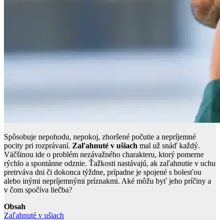
Spôsobuje nepohodu, nepokoj, zhoršené počutie a nepríjemné
pocity pri rozprávaní.
Zaľahnuté v ušiach
mal už snáď každý.
Väčšinou ide o problém nezávažného charakteru, ktorý pomerne
rýchlo a spontánne odznie. Ťažkosti nastávajú, ak zaľahnutie v uchu
pretrváva dni či dokonca týždne, prípadne je spojené s bolesťou
alebo inými nepríjemnými príznakmi. Aké môžu byť jeho príčiny a
v čom spočíva liečba?
Obsah
Zaľahnuté v ušiach