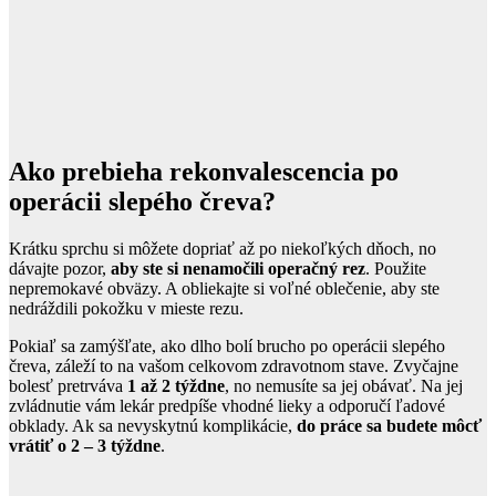
Ako prebieha rekonvalescencia po
operácii slepého čreva?
Krátku sprchu si môžete dopriať až po niekoľkých dňoch, no
dávajte pozor,
aby ste si nenamočili operačný rez
. Použite
nepremokavé obväzy. A obliekajte si voľné oblečenie, aby ste
nedráždili pokožku v mieste rezu.
Pokiaľ sa zamýšľate, ako dlho bolí brucho po operácii slepého
čreva, záleží to na vašom celkovom zdravotnom stave. Zvyčajne
bolesť pretrváva
1 až 2 týždne
, no nemusíte sa jej obávať. Na jej
zvládnutie vám lekár predpíše vhodné lieky a odporučí ľadové
obklady. Ak sa nevyskytnú komplikácie,
do práce sa budete môcť
vrátiť o 2 – 3 týždne
.