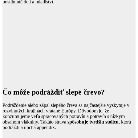
postihnuté deti a mladiství.
Čo môže podráždiť slepé črevo?
Podráždenie alebo zápal slepého čreva sa najčastejšie vyskytuje v
rozvinutých krajinách vrátane Európy. Dôvodom je, že
konzumujeme veľa spracovaných potravín a potravín s nízkym
obsahom vlákniny. Takáto strava
spôsobuje tvrdšiu stolicu
, ktorá
podráždi a upchá appendix.