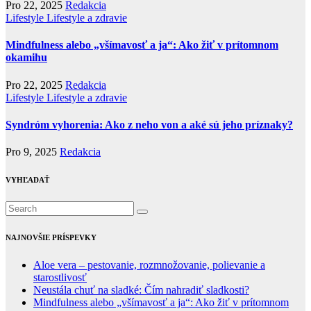
Pro 22, 2025
Redakcia
Lifestyle
Lifestyle a zdravie
Mindfulness alebo „všímavosť a ja“: Ako žiť v prítomnom
okamihu
Pro 22, 2025
Redakcia
Lifestyle
Lifestyle a zdravie
Syndróm vyhorenia: Ako z neho von a aké sú jeho príznaky?
Pro 9, 2025
Redakcia
VYHĽADAŤ
NAJNOVŠIE PRÍSPEVKY
Aloe vera – pestovanie, rozmnožovanie, polievanie a
starostlivosť
Neustála chuť na sladké: Čím nahradiť sladkosti?
Mindfulness alebo „všímavosť a ja“: Ako žiť v prítomnom