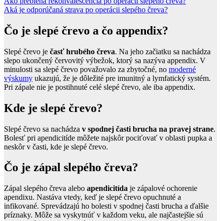
Ako prebieha rekonvalescencia po operácii slepého čreva?
Aká je odporúčaná strava po operácii slepého čreva?
Čo je slepé črevo a čo appendix?
Slepé črevo je
časť hrubého čreva
. Na jeho začiatku sa nachádza
slepo ukončený červovitý výbežok, ktorý sa nazýva appendix. V
minulosti sa slepé črevo považovalo za zbytočné, no
moderné
výskumy
ukazujú, že je dôležité pre imunitný a lymfatický systém.
Pri zápale nie je postihnuté celé slepé črevo, ale iba appendix.
Kde je slepé črevo?
Slepé črevo sa nachádza
v spodnej časti brucha na pravej strane
.
Bolesť pri apendicitíde môžete najskôr pociťovať v oblasti pupka a
neskôr v časti, kde je slepé črevo.
Čo je zápal slepého čreva?
Zápal slepého čreva alebo
apendicitída
je zápalové ochorenie
apendixu. Nastáva vtedy, keď je slepé črevo opuchnuté a
infikované. Sprevádzajú ho bolesti v spodnej časti brucha a ďalšie
príznaky. Môže sa vyskytnúť v každom veku, ale najčastejšie sú