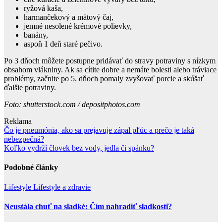
ryžová kaša,
harmančekový a mätový čaj,
jemné nesolené krémové polievky,
banány,
aspoň 1 deň staré pečivo.
Po 3 dňoch môžete postupne pridávať do stravy potraviny s nízkym
obsahom vlákniny. Ak sa cítite dobre a nemáte bolesti alebo tráviace
problémy, začnite po 5. dňoch pomaly zvyšovať porcie a skúšať
ďalšie potraviny.
Foto: shutterstock.com / depositphotos.com
Reklama
Navigace
Čo je pneumónia, ako sa prejavuje zápal pľúc a prečo je taká
nebezpečná?
pro
Koľko vydrží človek bez vody, jedla či spánku?
příspěvek
Podobné články
Lifestyle
Lifestyle a zdravie
Neustála chuť na sladké: Čím nahradiť sladkosti?