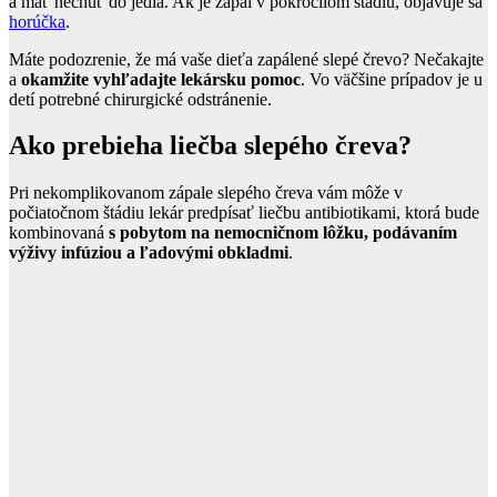
a mať nechuť do jedla. Ak je zápal v pokročilom štádiu, objavuje sa
horúčka
.
Máte podozrenie, že má vaše dieťa zapálené slepé črevo? Nečakajte
a
okamžite vyhľadajte lekársku pomoc
. Vo väčšine prípadov je u
detí potrebné chirurgické odstránenie.
Ako prebieha liečba slepého čreva?
Pri nekomplikovanom zápale slepého čreva vám môže v
počiatočnom štádiu lekár predpísať liečbu antibiotikami, ktorá bude
kombinovaná
s pobytom na nemocničnom lôžku, podávaním
výživy infúziou a ľadovými obkladmi
.