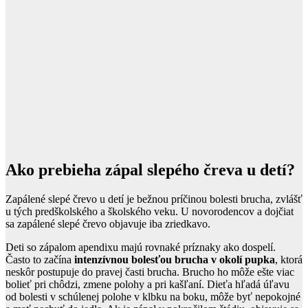
Ako prebieha zápal slepého čreva u detí?
Zapálené slepé črevo u detí je bežnou príčinou bolesti brucha, zvlášť
u tých predškolského a školského veku. U novorodencov a dojčiat
sa zapálené slepé črevo objavuje iba zriedkavo.
Deti so zápalom apendixu majú rovnaké príznaky ako dospelí.
Často to začína
intenzívnou bolesťou brucha v okolí pupka
, ktorá
neskôr postupuje do pravej časti brucha. Brucho ho môže ešte viac
bolieť pri chôdzi, zmene polohy a pri kašľaní. Dieťa hľadá úľavu
od bolesti v schúlenej polohe v klbku na boku, môže byť nepokojné