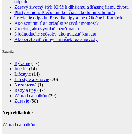
odpadu
Zdravý životný štýl: Kľúč k dlhšiemu a šťastnejšiemu životu
Plasty v mori: Prečo tam končia a ako tomu zabrániť?
Triedenie odpadu: Pravidlá, tipy a iné užitočné informácie
Ako schudnúť a udržať si zdravú hmotnosť?
7 metód, ako vyvolať menštruáciu
3 jednoduché spôsoby, ako uviazať kravatu
Ako sa zbaviť vínnych mušiek raz a navždy
Rubriky
Bývanie
(17)
Interiér
(14)
Lifestyle
(14)
Lifestyle a zdravie
(70)
Nezařazené
(1)
Rady a tipy
(47)
Záhrada a balkón
(29)
Zdravie
(58)
Neprehliadnite
Záhrada a balkón