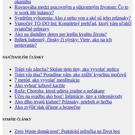
okamihu
Rovnováha medzi pracovným a súkromným životom: Čo to
je work life balance?
Syndróm vyhorenia: Ako z neho von a aké sú jeho príznaky?
Vianočný TO-DO list: Kompletný prehľad, ktorý vám uľahčí
sviatočné prípravy
Ako na digitálny detox pre lepšiu kvalitu života?
Ibištek bahenný, čínsky či sýrsky: Viete, ako na ich
pestovanie?
NAJČÍTANEJŠIE ČLÁNKY
Trápi vás zápcha? Skúste tieto tipy, ako vyvolať stolicu
Trápi vás dna? Poradíme vám, ako znížiť kyselinu močovú
7 metód, ako vyvolať menštruáciu
Ako vybrať krbové kachle
Ruža: Choroba, ktorá udiera zradne a nečakane
Účes na svadbu ako hosť: Inšpirácie, tipy a videonávody
Ako dlho trvajú kiahne? Príznaky, priebeh aj liečba
Ako zvýšiť tlak účinne a bezpečne
STARŠIE ČLÁNKY
Zero Waste domácnosť: Praktická príručka na život bez