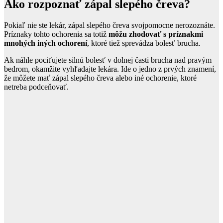
Ako rozpoznať zápal slepého čreva?
Pokiaľ nie ste lekár, zápal slepého čreva svojpomocne nerozoznáte.
Príznaky tohto ochorenia sa totiž
môžu zhodovať s príznakmi
mnohých iných ochorení
, ktoré tiež sprevádza bolesť brucha.
Ak náhle pociťujete silnú bolesť v dolnej časti brucha nad pravým
bedrom, okamžite vyhľadajte lekára. Ide o jedno z prvých znamení,
že môžete mať zápal slepého čreva alebo iné ochorenie, ktoré
netreba podceňovať.