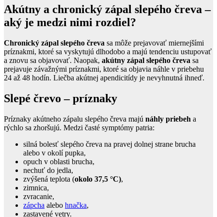
Akútny a chronický zápal slepého čreva –
aký je medzi nimi rozdiel?
Chronický zápal slepého čreva
sa môže prejavovať miernejšími
príznakmi, ktoré sa vyskytujú dlhodobo a majú tendenciu ustupovať
a znovu sa objavovať. Naopak,
akútny zápal slepého čreva
sa
prejavuje závažnými príznakmi, ktoré sa objavia náhle v priebehu
24 až 48 hodín. Liečba akútnej apendicitídy je nevyhnutná ihneď.
Slepé črevo – príznaky
Príznaky akútneho zápalu slepého čreva majú
náhly priebeh
a
rýchlo sa zhoršujú. Medzi časté symptómy patria:
silná bolesť slepého čreva na pravej dolnej strane brucha
alebo v okolí pupka,
opuch v oblasti brucha,
nechuť do jedla,
zvýšená teplota (
okolo 37,5 °C)
,
zimnica,
zvracanie,
zápcha
alebo
hnačka
,
zastavené vetry.