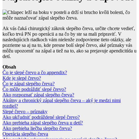
Ak vás čaká chirurgický zákrok slepého čreva, určite chcete vedieť,
koľko trvá PN po operácii a na čo by ste sa mali pripraviť. V
nasledujúcich riadkoch vám nielenže zodpovieme tieto otázky, ale
pozrieme sa aj na to, kde presne bolí slepé črevo, aké príznaky vás
môžu upozorniť na zápal a tiež na to, ako sa prejavuje apendicitída u
detí.
Obsah
Čo je slepé črevo a čo appendix?
Kde je slepé črevo?
Čo je zápal slepého čreva?
Čo môže podráždiť slepé črevo?
Ako rozpoznať zápal slepého čreva?
Akútny a chronický zápal slepého čreva – aký je medzi nimi
rozdiel?
Slepé črevo – príznaky
Ako ukľudniť podráždené slepé črevo?
Ako prebieha zápal slepého čreva u detí?
Ako prebieha liečba slepého čreva?
Operácia slepého čreva