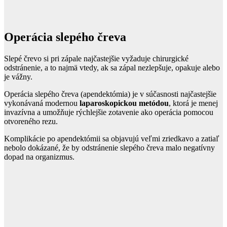
Operácia slepého čreva
Slepé črevo si pri zápale najčastejšie vyžaduje chirurgické
odstránenie, a to najmä vtedy, ak sa zápal nezlepšuje, opakuje alebo
je vážny.
Operácia slepého čreva (apendektómia) je v súčasnosti najčastejšie
vykonávaná modernou
laparoskopickou metódou
, ktorá je menej
invazívna a umožňuje rýchlejšie zotavenie ako operácia pomocou
otvoreného rezu.
Komplikácie po apendektómii sa objavujú veľmi zriedkavo a zatiaľ
nebolo dokázané, že by odstránenie slepého čreva malo negatívny
dopad na organizmus.