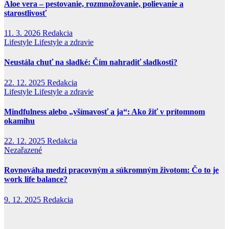
Aloe vera – pestovanie, rozmnožovanie, polievanie a
starostlivosť
11. 3. 2026
Redakcia
Lifestyle
Lifestyle a zdravie
Neustála chuť na sladké: Čím nahradiť sladkosti?
22. 12. 2025
Redakcia
Lifestyle
Lifestyle a zdravie
Mindfulness alebo „všímavosť a ja“: Ako žiť v prítomnom
okamihu
22. 12. 2025
Redakcia
Nezařazené
Rovnováha medzi pracovným a súkromným životom: Čo to je
work life balance?
9. 12. 2025
Redakcia