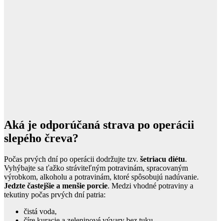
Aká je odporúčaná strava po operácii
slepého čreva?
Počas prvých dní po operácii dodržujte tzv.
šetriacu diétu
.
Vyhýbajte sa ťažko stráviteľným potravinám, spracovaným
výrobkom, alkoholu a potravinám, ktoré spôsobujú nadúvanie.
Jedzte častejšie a menšie porcie
. Medzi vhodné potraviny a
tekutiny počas prvých dní patria:
čistá voda,
číre kuracie a zeleninové vývary bez tuku,