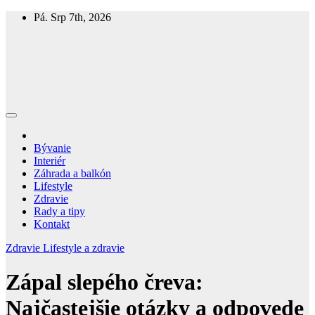
Skip
Pá. Srp 7th, 2026
to
content
Homespring
Magazín o bývaní a živote
Bývanie
Interiér
Záhrada a balkón
Lifestyle
Zdravie
Rady a tipy
Kontakt
Zdravie
Lifestyle a zdravie
Zápal slepého čreva:
Najčastejšie otázky a odpovede