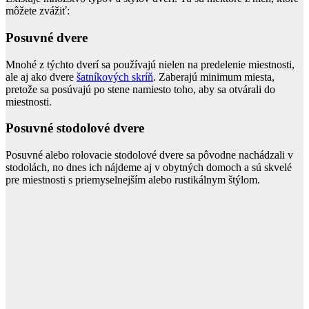
môžete zvážiť:
Posuvné dvere
Mnohé z týchto dverí sa používajú nielen na predelenie miestnosti,
ale aj ako dvere
šatníkových skríň
. Zaberajú minimum miesta,
pretože sa posúvajú po stene namiesto toho, aby sa otvárali do
miestnosti.
Posuvné stodolové dvere
Posuvné alebo rolovacie stodolové dvere sa pôvodne nachádzali v
stodolách, no dnes ich nájdeme aj v obytných domoch a sú skvelé
pre miestnosti s priemyselnejším alebo rustikálnym štýlom.