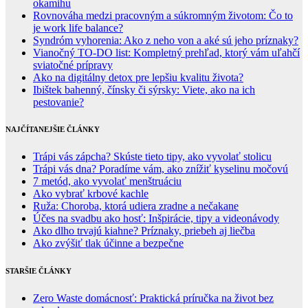
okamihu
Rovnováha medzi pracovným a súkromným životom: Čo to
je work life balance?
Syndróm vyhorenia: Ako z neho von a aké sú jeho príznaky?
Vianočný TO-DO list: Kompletný prehľad, ktorý vám uľahčí
sviatočné prípravy
Ako na digitálny detox pre lepšiu kvalitu života?
Ibištek bahenný, čínsky či sýrsky: Viete, ako na ich
pestovanie?
NAJČÍTANEJŠIE ČLÁNKY
Trápi vás zápcha? Skúste tieto tipy, ako vyvolať stolicu
Trápi vás dna? Poradíme vám, ako znížiť kyselinu močovú
7 metód, ako vyvolať menštruáciu
Ako vybrať krbové kachle
Ruža: Choroba, ktorá udiera zradne a nečakane
Účes na svadbu ako hosť: Inšpirácie, tipy a videonávody
Ako dlho trvajú kiahne? Príznaky, priebeh aj liečba
Ako zvýšiť tlak účinne a bezpečne
STARŠIE ČLÁNKY
Zero Waste domácnosť: Praktická príručka na život bez