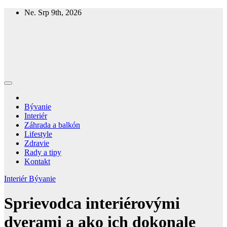
Skip
Ne. Srp 9th, 2026
to
content
Homespring
Magazín o bývaní a živote
Bývanie
Interiér
Záhrada a balkón
Lifestyle
Zdravie
Rady a tipy
Kontakt
Interiér
Bývanie
Sprievodca interiérovými
dverami a ako ich dokonale