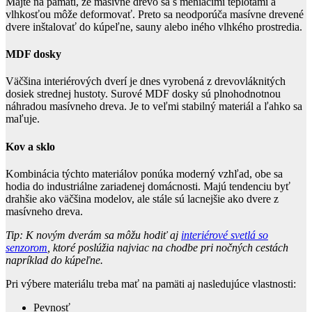
Majte na pamäti, že masívne drevo sa s meniacimi teplotami a
vlhkosťou môže deformovať. Preto sa neodporúča masívne drevené
dvere inštalovať do kúpeľne, sauny alebo iného vlhkého prostredia.
MDF dosky
Väčšina interiérových dverí je dnes vyrobená z drevovláknitých
dosiek strednej hustoty. Surové MDF dosky sú plnohodnotnou
náhradou masívneho dreva. Je to veľmi stabilný materiál a ľahko sa
maľuje.
Kov a sklo
Kombinácia týchto materiálov ponúka moderný vzhľad, obe sa
hodia do industriálne zariadenej domácnosti. Majú tendenciu byť
drahšie ako väčšina modelov, ale stále sú lacnejšie ako dvere z
masívneho dreva.
Tip: K novým dverám sa môžu hodiť aj
interiérové svetlá so
senzorom
, ktoré poslúžia najviac na chodbe pri nočných cestách
napríklad do kúpeľne.
Pri výbere materiálu treba mať na pamäti aj nasledujúce vlastnosti:
Pevnosť