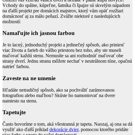
Vchody do spálne, kúpeľne, šatníka či špajze sú skvelým nápadom
na ďalší projekt pre domácich majstrov, ktorý vám opäť rozžiari
domácnosť aj za málo peňazí. Zvážte niektoré z nasledujúcich
možností:
Namaľujte ich jasnou farbou
Je to lacný, jednoduchý projekt a jedinečný spôsob, ako priniesť
viac života a farieb do vášho priestoru bez toho, aby ste museli
maľovať každú stenu. Nemusíte sa ani rozhodnúť maľovať obe
strany dverí. Jednu stranu môžete nechať v neutrálnom tóne, opačnú
natrieť farbou.
Zaveste na ne umenie
Hľadáte netradičný spôsob, ako sa pochváliť zarámovanou
fotografiou alebo maľbou? Skúste ho namontovať na dvere
namiesto na stenu.
Tapetujte
Často hovoríme o tom, aká všestranná je tapeta. Naozaj, aj ona sa dá
využiť ako ďalší príklad
dekorácie dvier
, pomocou ktorého pridáte
viac farby a vzoru do vašej domácnosti.