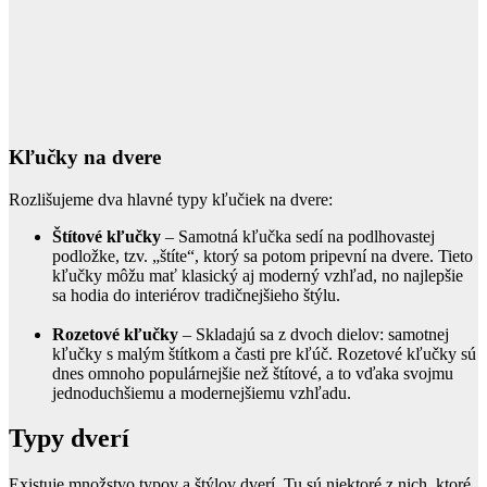
Kľučky na dvere
Rozlišujeme dva hlavné typy kľučiek na dvere:
Štítové kľučky
– Samotná kľučka sedí na podlhovastej
podložke, tzv. „štíte“, ktorý sa potom pripevní na dvere. Tieto
kľučky môžu mať klasický aj moderný vzhľad, no najlepšie
sa hodia do interiérov tradičnejšieho štýlu.
Rozetové kľučky
– Skladajú sa z dvoch dielov: samotnej
kľučky s malým štítkom a časti pre kľúč. Rozetové kľučky sú
dnes omnoho populárnejšie než štítové, a to vďaka svojmu
jednoduchšiemu a modernejšiemu vzhľadu.
Typy dverí
Existuje množstvo typov a štýlov dverí. Tu sú niektoré z nich, ktoré