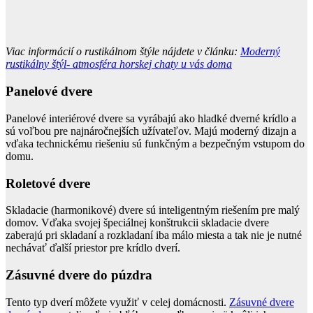
Viac informácií o rustikálnom štýle nájdete v článku:
Moderný
rustikálny štýl- atmosféra horskej chaty u vás doma
Panelové dvere
Panelové interiérové dvere sa vyrábajú ako hladké dverné krídlo a
sú voľbou pre najnáročnejších užívateľov. Majú moderný dizajn a
vďaka technickému riešeniu sú funkčným a bezpečným vstupom do
domu.
Roletové dvere
Skladacie (harmonikové) dvere sú inteligentným riešením pre malý
domov. Vďaka svojej špeciálnej konštrukcii skladacie dvere
zaberajú pri skladaní a rozkladaní iba málo miesta a tak nie je nutné
nechávať ďalší priestor pre krídlo dverí.
Zásuvné dvere do púzdra
Tento typ dverí môžete využiť v celej domácnosti.
Zásuvné
dvere