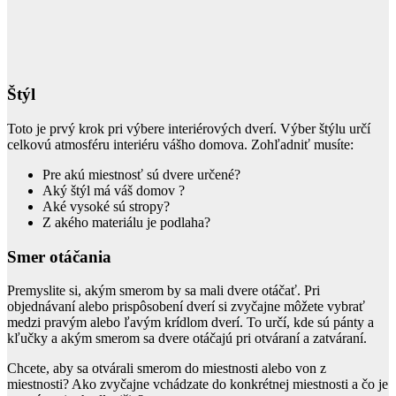
Štýl
Toto je prvý krok pri výbere interiérových dverí. Výber štýlu určí
celkovú atmosféru interiéru vášho domova. Zohľadniť musíte:
Pre akú miestnosť sú dvere určené?
Aký štýl má váš domov ?
Aké vysoké sú stropy?
Z akého materiálu je podlaha?
Smer otáčania
Premyslite si, akým smerom by sa mali dvere otáčať. Pri
objednávaní alebo prispôsobení dverí si zvyčajne môžete vybrať
medzi pravým alebo ľavým krídlom dverí. To určí, kde sú pánty a
kľučky a akým smerom sa dvere otáčajú pri otváraní a zatváraní.
Chcete, aby sa otvárali smerom do miestnosti alebo von z
miestnosti? Ako zvyčajne vchádzate do konkrétnej miestnosti a čo je