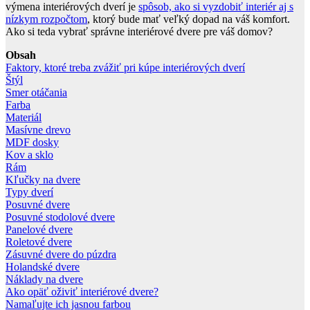
výmena interiérových dverí je
spôsob, ako si vyzdobiť interiér aj s
nízkym rozpočtom
, ktorý bude mať veľký dopad na váš komfort.
Ako si teda vybrať správne interiérové dvere pre váš domov?
Obsah
Faktory, ktoré treba zvážiť pri kúpe interiérových dverí
Štýl
Smer otáčania
Farba
Materiál
Masívne drevo
MDF dosky
Kov a sklo
Rám
Kľučky na dvere
Typy dverí
Posuvné dvere
Posuvné stodolové dvere
Panelové dvere
Roletové dvere
Zásuvné dvere do púzdra
Holandské dvere
Náklady na dvere
Ako opäť oživiť interiérové dvere?
Namaľujte ich jasnou farbou