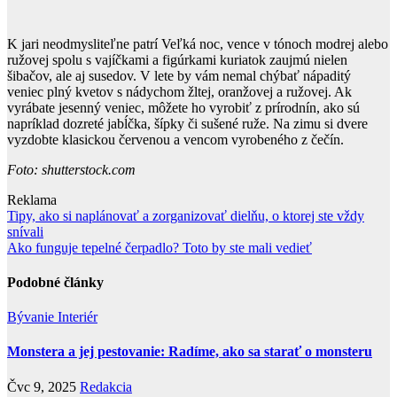
K jari neodmysliteľne patrí Veľká noc, vence v tónoch modrej alebo
ružovej spolu s vajíčkami a figúrkami kuriatok zaujmú nielen
šibačov, ale aj susedov. V lete by vám nemal chýbať nápaditý
veniec plný kvetov s nádychom žltej, oranžovej a ružovej. Ak
vyrábate jesenný veniec, môžete ho vyrobiť z prírodnín, ako sú
napríklad dozreté jabĺčka, šípky či sušené ruže. Na zimu si dvere
vyzdobte klasickou červenou a vencom vyrobeného z čečín.
Foto: shutterstock.com
Reklama
Navigace
Tipy, ako si naplánovať a zorganizovať dielňu, o ktorej ste vždy
snívali
pro
Ako funguje tepelné čerpadlo? Toto by ste mali vedieť
příspěvek
Podobné články
Bývanie
Interiér
Monstera a jej pestovanie: Radíme, ako sa starať o monsteru
Čvc 9, 2025
Redakcia