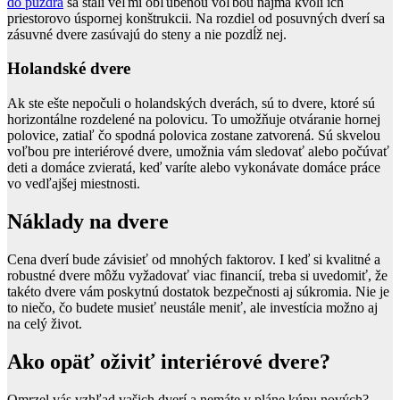
do
púzdra
sa stali veľmi obľúbenou voľbou najmä kvôli ich
priestorovo úspornej konštrukcii. Na rozdiel od posuvných dverí sa
zásuvné dvere zasúvajú do steny a nie pozdĺž nej.
Holandské dvere
Ak ste ešte nepočuli o holandských dverách, sú to dvere, ktoré sú
horizontálne rozdelené na polovicu. To umožňuje otváranie hornej
polovice, zatiaľ čo spodná polovica zostane zatvorená. Sú skvelou
voľbou pre interiérové dvere, umožnia vám sledovať alebo počúvať
deti a domáce zvieratá, keď varíte alebo vykonávate domáce práce
vo vedľajšej miestnosti.
Náklady na dvere
Cena dverí bude závisieť od mnohých faktorov. I keď si kvalitné a
robustné dvere môžu vyžadovať viac financií, treba si uvedomiť, že
takéto dvere vám poskytnú dostatok bezpečnosti aj súkromia. Nie je
to niečo, čo budete musieť neustále meniť, ale investícia možno aj
na celý život.
Ako opäť oživiť interiérové dvere?
Omrzel vás vzhľad vašich dverí a nemáte v pláne kúpu nových?