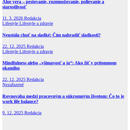
Aloe vera – pestovanie, rozmnožovanie, polievanie a
starostlivosť
11. 3. 2026
Redakcia
Lifestyle
Lifestyle a zdravie
Neustála chuť na sladké: Čím nahradiť sladkosti?
22. 12. 2025
Redakcia
Lifestyle
Lifestyle a zdravie
Mindfulness alebo „všímavosť a ja“: Ako žiť v prítomnom
okamihu
22. 12. 2025
Redakcia
Nezařazené
Rovnováha medzi pracovným a súkromným životom: Čo to je
work life balance?
9. 12. 2025
Redakcia