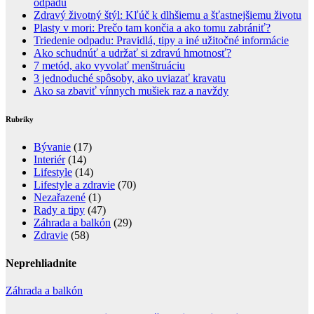
odpadu
Zdravý životný štýl: Kľúč k dlhšiemu a šťastnejšiemu životu
Plasty v mori: Prečo tam končia a ako tomu zabrániť?
Triedenie odpadu: Pravidlá, tipy a iné užitočné informácie
Ako schudnúť a udržať si zdravú hmotnosť?
7 metód, ako vyvolať menštruáciu
3 jednoduché spôsoby, ako uviazať kravatu
Ako sa zbaviť vínnych mušiek raz a navždy
Rubriky
Bývanie
(17)
Interiér
(14)
Lifestyle
(14)
Lifestyle a zdravie
(70)
Nezařazené
(1)
Rady a tipy
(47)
Záhrada a balkón
(29)
Zdravie
(58)
Neprehliadnite
Záhrada a balkón