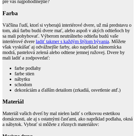
pre vás najpohodlnejšie?
Farba
Väčšina ľudí, ktorí si vyberajú interiérové dvere, už má predstavu o
tom, akú farbu budú dvere mať, alebo aspoň v akých odtieňoch by
sa mali pohybovať. Výberom neutrálneho odtieňa budú vaše
interiérové dvere
ladiť takmer s každým štýlom bývania
. Môžete
však vyskúšať aj odvážnejšie farby, ako napríklad námornícka
modrá, pastelová zelená alebo odtiene jemnej ružovej. Dvere by
mali ladiť a zodpovedať:
farbe podlahy
farbe stien
nábytku
schodom
dekoráciám a ďalším detailom (zrkadlá, osvetlenie atď.)
Materiál
Materiál vašich dverí by mal nielen ladiť s celkovou estetikou
domácnosti, ale aj s ostatnými časťami, ako napríklad podlaha, okná
a nábytok. Vybrať si môžete z rôznych materiálov: