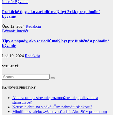
Interiér
Bývanie
Praktické tipy, ako zariadiť malý byt 2+kk pre pohodlné
bývanie
Úno 12, 2024
Redakcia
Bývanie
Interiér
Tipy a nápady, ako zariadiť malý byt pre funkčné a pohodlné
bývanie
Led 19, 2024
Redakcia
VYHĽADAŤ
NAJNOVŠIE PRÍSPEVKY
Aloe vera – pestovanie, rozmnožovanie, polievanie a
starostlivosť
Neustála chuť na sladké: Čím nahradiť sladkosti?
Mindfulness alebo „všímavosť a ja“: Ako žiť v prítomnom