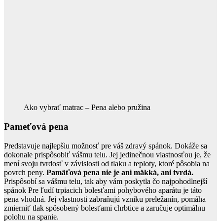
Ako vybrať matrac – Pena alebo pružina
Pameťová pena
Predstavuje najlepšiu možnosť pre váš zdravý spánok. Dokáže sa
dokonale prispôsobiť vášmu telu. Jej jedinečnou vlastnosťou je, že
mení svoju tvrdosť v závislosti od tlaku a teploty, ktoré pôsobia na
povrch peny.
Pamäťová pena nie je ani mäkká, ani tvrdá.
Prispôsobí sa vášmu telu, tak aby vám poskytla čo najpohodlnejší
spánok Pre ľudí trpiacich bolesťami pohybového aparátu je táto
pena vhodná. Jej vlastnosti zabraňujú vzniku preležanín, pomáha
zmierniť tlak spôsobený bolesťami chrbtice a zaručuje optimálnu
polohu na spanie.