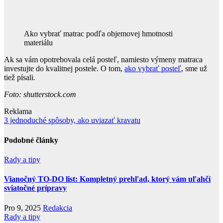
Ako vybrať matrac podľa objemovej hmotnosti
materiálu
Ak sa vám opotrebovala celá posteľ, namiesto výmeny matraca
investujte do kvalitnej postele. O tom,
ako vybrať posteľ
, sme už
tiež písali.
Foto: shutterstock.com
Reklama
Navigace
3 jednoduché spôsoby, ako uviazať kravatu
pro
Podobné články
příspěvek
Rady a tipy
Vianočný TO-DO list: Kompletný prehľad, ktorý vám uľahčí
sviatočné prípravy
Pro 9, 2025
Redakcia
Rady a tipy