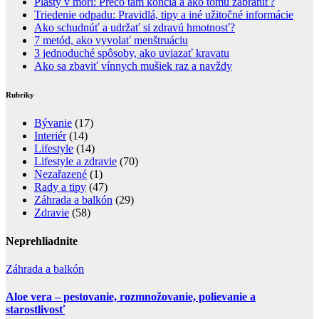
Plasty v mori: Prečo tam končia a ako tomu zabrániť?
Triedenie odpadu: Pravidlá, tipy a iné užitočné informácie
Ako schudnúť a udržať si zdravú hmotnosť?
7 metód, ako vyvolať menštruáciu
3 jednoduché spôsoby, ako uviazať kravatu
Ako sa zbaviť vínnych mušiek raz a navždy
Rubriky
Bývanie
(17)
Interiér
(14)
Lifestyle
(14)
Lifestyle a zdravie
(70)
Nezařazené
(1)
Rady a tipy
(47)
Záhrada a balkón
(29)
Zdravie
(58)
Neprehliadnite
Záhrada a balkón
Aloe vera – pestovanie, rozmnožovanie, polievanie a
starostlivosť