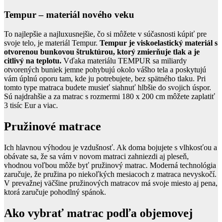
Tempur – materiál nového veku
To najlepšie a najluxusnejšie, čo si môžete v súčasnosti kúpiť pre
svoje telo, je materiál Tempur.
Tempur je viskoelastický materiál s
otvorenou bunkovou štruktúrou, ktorý zmierňuje tlak a je
citlivý na teplotu.
Vďaka materiálu TEMPUR sa miliardy
otvorených buniek jemne pohybujú okolo vášho tela a poskytujú
vám úplnú oporu tam, kde ju potrebujete, bez spätného tlaku. Pri
tomto type matraca budete musieť siahnuť hlbšie do svojich úspor.
Sú najdrahšie a za matrac s rozmermi 180 x 200 cm môžete zaplatiť
3 tisíc Eur a viac.
Pružinové matrace
Ich hlavnou výhodou je vzdušnosť. Ak doma bojujete s vlhkosťou a
obávate sa, že sa vám v novom matraci zahniezdi aj pleseň,
vhodnou voľbou môže byť pružinový matrac. Moderná technológia
zaručuje, že pružina po niekoľkých mesiacoch z matraca nevyskočí.
V prevažnej väčšine pružinových matracov má svoje miesto aj pena,
ktorá zaručuje pohodlný spánok.
Ako vybrať matrac podľa objemovej