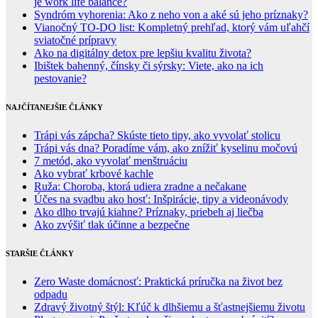
je work life balance?
Syndróm vyhorenia: Ako z neho von a aké sú jeho príznaky?
Vianočný TO-DO list: Kompletný prehľad, ktorý vám uľahčí
sviatočné prípravy
Ako na digitálny detox pre lepšiu kvalitu života?
Ibištek bahenný, čínsky či sýrsky: Viete, ako na ich
pestovanie?
NAJČÍTANEJŠIE ČLÁNKY
Trápi vás zápcha? Skúste tieto tipy, ako vyvolať stolicu
Trápi vás dna? Poradíme vám, ako znížiť kyselinu močovú
7 metód, ako vyvolať menštruáciu
Ako vybrať krbové kachle
Ruža: Choroba, ktorá udiera zradne a nečakane
Účes na svadbu ako hosť: Inšpirácie, tipy a videonávody
Ako dlho trvajú kiahne? Príznaky, priebeh aj liečba
Ako zvýšiť tlak účinne a bezpečne
STARŠIE ČLÁNKY
Zero Waste domácnosť: Praktická príručka na život bez
odpadu
Zdravý životný štýl: Kľúč k dlhšiemu a šťastnejšiemu životu