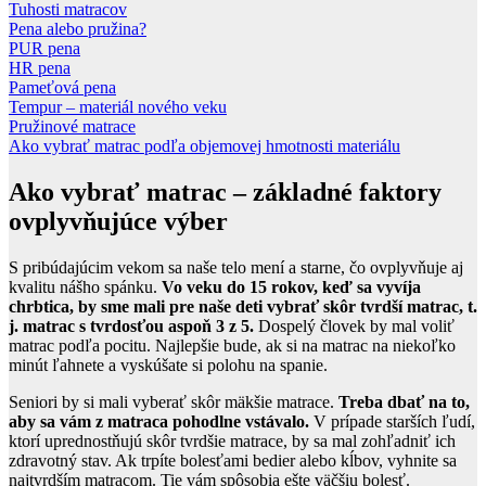
Tuhosti matracov
Pena alebo pružina?
PUR pena
HR pena
Pameťová pena
Tempur – materiál nového veku
Pružinové matrace
Ako vybrať matrac podľa objemovej hmotnosti materiálu
Ako vybrať matrac – základné faktory
ovplyvňujúce výber
S pribúdajúcim vekom sa naše telo mení a starne, čo ovplyvňuje aj
kvalitu nášho spánku.
Vo veku do 15 rokov, keď sa vyvíja
chrbtica, by sme mali pre naše deti vybrať skôr tvrdší matrac, t.
j. matrac s tvrdosťou aspoň 3 z 5.
Dospelý človek by mal voliť
matrac podľa pocitu. Najlepšie bude, ak si na matrac na niekoľko
minút ľahnete a vyskúšate si polohu na spanie.
Seniori by si mali vyberať skôr mäkšie matrace.
Treba dbať na to,
aby sa vám z matraca pohodlne vstávalo.
V prípade starších ľudí,
ktorí uprednostňujú skôr tvrdšie matrace, by sa mal zohľadniť ich
zdravotný stav. Ak trpíte bolesťami bedier alebo kĺbov, vyhnite sa
najtvrdším matracom. Tie vám spôsobia ešte väčšiu bolesť.