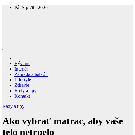
Skip
Pá. Srp 7th, 2026
to
content
Homespring
Magazín o bývaní a živote
Bývanie
Interiér
Záhrada a balkón
Lifestyle
Zdravie
Rady a tipy
Kontakt
Rady a tipy
Ako vybrať matrac, aby vaše
telo netrpelo