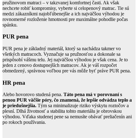
pružinovom matraci – v takzvanej komfortnej časti. Ak však
nechcete robiť kompromisy, vyberte si celopenový matrac. Tie sú
medzi zákazníkmi najobľúbenejšie a ich najväčšou výhodou je
rovnomerné rozloženie hmotnosti pre maximálne pohodlie počas
spánku.
PUR pena
PUR pena je základný materiál, ktorý sa nachádza takmer vo
všetkých matracoch. Vyznačuje sa pružnosťou a dokonale sa
prispôsobí vášmu telu. Jej najväčšou výhodou je však cena. Je to
jeden z cenovo dostupnejších matracov. Ak je váš rozpočet
obmedzený, správnou voľbou pre vás môže byť práve PUR pena.
HR pena
Alebo hovorovo studená pena.
Táto pena má v porovnaní s
penou PUR väčšie póry, čo znamená, že lepšie odvádza teplo a
je priedušnejšia.
Tým sa minimalizuje riziko výskytu roztočov a
plesní. Dlhá životnosť a stabilita tohto materiálu je obrovskou
výhodou. Vďaka studenej pene sa nemusíte obávať preliačenín ani
po rokoch používania.