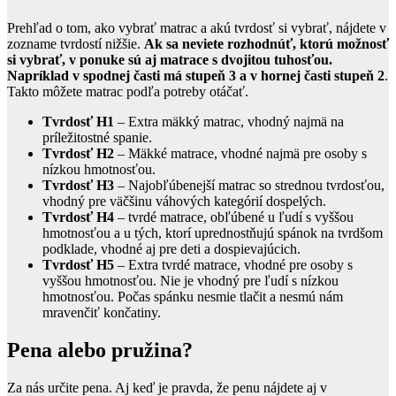
Prehľad o tom, ako vybrať matrac a akú tvrdosť si vybrať, nájdete v
zozname tvrdostí nižšie.
Ak sa neviete rozhodnúť, ktorú možnosť
si vybrať, v ponuke sú aj matrace s dvojitou tuhosťou.
Napríklad v spodnej časti má stupeň 3 a v hornej časti stupeň 2
.
Takto môžete matrac podľa potreby otáčať.
Tvrdosť H1
– Extra mäkký matrac, vhodný najmä na
príležitostné spanie.
Tvrdosť H2
– Mäkké matrace, vhodné najmä pre osoby s
nízkou hmotnosťou.
Tvrdosť H3
– Najobľúbenejší matrac so strednou tvrdosťou,
vhodný pre väčšinu váhových kategórií dospelých.
Tvrdosť H4
– tvrdé matrace, obľúbené u ľudí s vyššou
hmotnosťou a u tých, ktorí uprednostňujú spánok na tvrdšom
podklade, vhodné aj pre deti a dospievajúcich.
Tvrdosť H5
– Extra tvrdé matrace, vhodné pre osoby s
vyššou hmotnosťou. Nie je vhodný pre ľudí s nízkou
hmotnosťou. Počas spánku nesmie tlačit a nesmú nám
mravenčiť končatiny.
Pena alebo pružina?
Za nás určite pena. Aj keď je pravda, že penu nájdete aj v