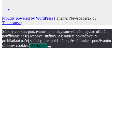
Proudly powered by WordPress
|
Theme: Newspaperex by
Themeansar
.
Súbory cookies používame na to, aby sme vám čo najviac uľahčili
používanie našej webovej stránky. Ak budete pokračovať v
prehliadaní našej stránky, predpokladáme, že súhlasíte s používaním
súborov cookies.
Súhlasím