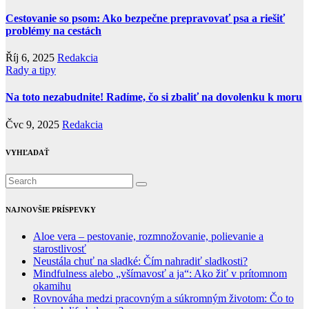
Cestovanie so psom: Ako bezpečne prepravovať psa a riešiť
problémy na cestách
Říj 6, 2025
Redakcia
Rady a tipy
Na toto nezabudnite! Radíme, čo si zbaliť na dovolenku k moru
Čvc 9, 2025
Redakcia
VYHĽADAŤ
NAJNOVŠIE PRÍSPEVKY
Aloe vera – pestovanie, rozmnožovanie, polievanie a
starostlivosť
Neustála chuť na sladké: Čím nahradiť sladkosti?
Mindfulness alebo „všímavosť a ja“: Ako žiť v prítomnom
okamihu
Rovnováha medzi pracovným a súkromným životom: Čo to