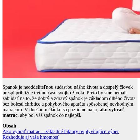
Spánok je neoddeliteľnou súčasťou nášho života a dospelý človek
prespí približne tretinu času svojho života. Preto by sme nemali
zabúdať na to, že dobrý a zdravý spánok je základom dlhého života
bez bolesti chrbtice a pohybového aparátu spôsobenej nevhodným
matracom. V dnešnom článku sa pozrieme na to,
ako vybrať
matrac
, aby bol váš spánok čo najlepší.
Obsah
Ako vybrať matrac – základné faktory ovplyvňujúce výber
Rozhoduje aj vaša hmotnosť