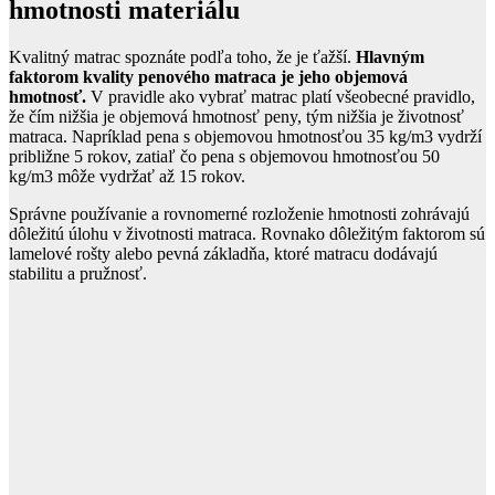
hmotnosti materiálu
Kvalitný matrac spoznáte podľa toho, že je ťažší.
Hlavným
faktorom kvality penového matraca je jeho objemová
hmotnosť.
V pravidle ako vybrať matrac platí všeobecné pravidlo,
že čím nižšia je objemová hmotnosť peny, tým nižšia je životnosť
matraca. Napríklad pena s objemovou hmotnosťou 35 kg/m3 vydrží
približne 5 rokov, zatiaľ čo pena s objemovou hmotnosťou 50
kg/m3 môže vydržať až 15 rokov.
Správne používanie a rovnomerné rozloženie hmotnosti zohrávajú
dôležitú úlohu v životnosti matraca. Rovnako dôležitým faktorom sú
lamelové rošty alebo pevná základňa, ktoré matracu dodávajú
stabilitu a pružnosť.